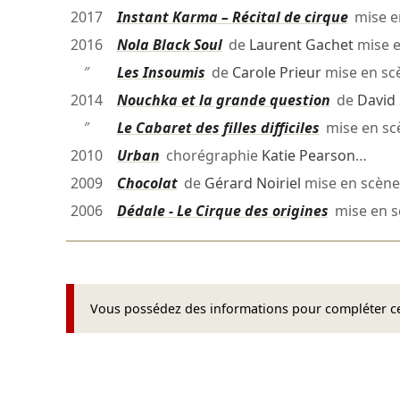
2017
Instant Karma – Récital de cirque
mise e
2016
Nola Black Soul
de
Laurent Gachet
mise 
″
Les Insoumis
de
Carole Prieur
mise en s
2014
Nouchka et la grande question
de
David 
″
Le Cabaret des filles difficiles
mise en s
2010
Urban
chorégraphie
Katie Pearson
…
2009
Chocolat
de
Gérard Noiriel
mise en scèn
2006
Dédale - Le Cirque des origines
mise en 
Vous possédez des informations pour compléter cet