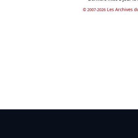
Les Archives d
© 2007-2026
book
il