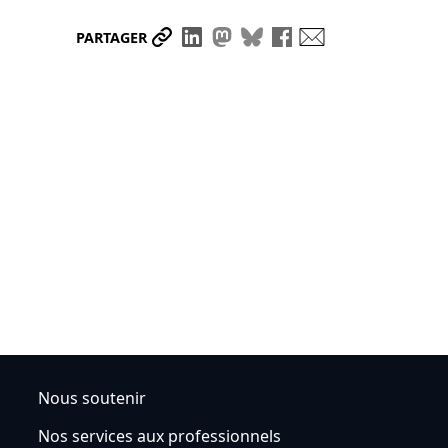
Partager le lien
Partager sur LinkedIn
Partager sur Mastodon
Partager sur Bluesky
Partager sur Face
Envoyer par ma
PARTAGER
Nous soutenir
Nos services aux professionnels