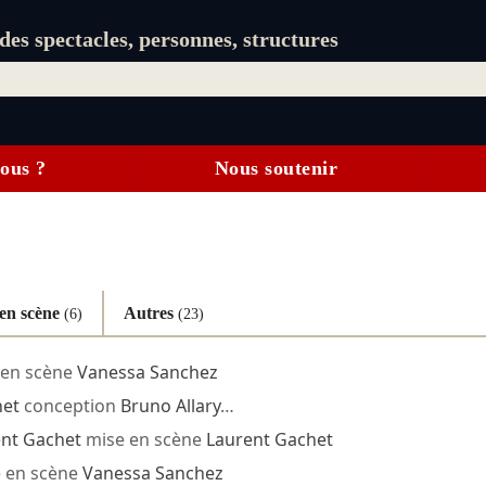
es spectacles, personnes, structures
ous ?
Nous soutenir
en scène
Autres
(6)
(23)
en scène
Vanessa Sanchez
het
conception
Bruno Allary
…
nt Gachet
mise en scène
Laurent Gachet
 en scène
Vanessa Sanchez