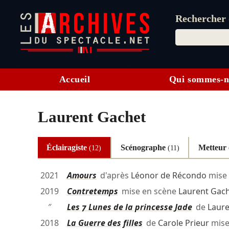
Rechercher d
Accueil
Qui sommes-n
Laurent Gachet
Éclairagiste
Scénographe
Metteur 
(12)
(11)
2021
Amours
d'après
Léonor de Récondo
mise 
2019
Contretemps
mise en scène
Laurent Gac
″
Les 7 Lunes de la princesse Jade
de
Laure
2018
La Guerre des filles
de
Carole Prieur
mise