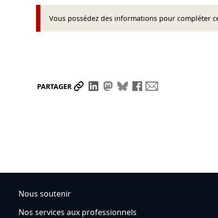
Vous possédez des informations pour compléter cet
Partager le lien
Partager sur LinkedIn
Partager sur Mastodon
Partager sur Bluesky
Partager sur Face
Envoyer par ma
PARTAGER
Nous soutenir
Nos services aux professionnels