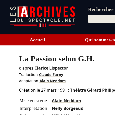
Rechercher d
Accueil
Qui sommes-n
La Passion selon G.H.
d'après
Clarice Lispector
Traduction
Claude Farny
Adaptation
Alain Neddam
Création le
27 mars 1991
:
Théâtre Gérard Philip
Mise en scène
Alain Neddam
Interprétation
Nelly Borgeaud