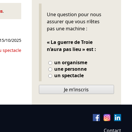
us
.
Ne pas remplir
Une question pour nous
assurer que vous n’êtes
pas une machine :
15/10/2025
« La guerre de Troie
n’aura pas lieu » est :
u spectacle
un organisme
une personne
un spectacle
Je m’inscris
Contact