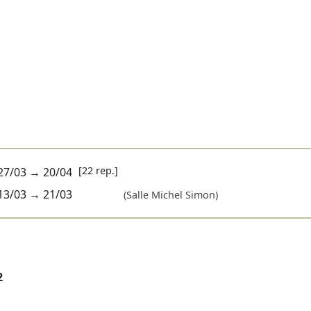
[22 rep.]
27/03
→
20/04
13/03
→
21/03
(Salle Michel Simon)
2