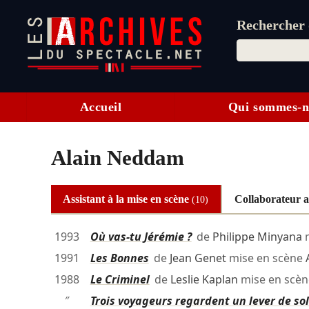
Rechercher d
Accueil
Qui sommes-n
Alain Neddam
Assistant à la mise en scène
Collaborateur a
(10)
1993
Où vas-tu Jérémie ?
de
Philippe Minyana
m
1991
Les Bonnes
de
Jean Genet
mise en scène
1988
Le Criminel
de
Leslie Kaplan
mise en scè
″
Trois voyageurs regardent un lever de sol