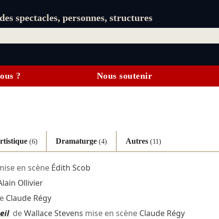
es spectacles, personnes, structures
ous ?
Nous soutenir
rtistique
Dramaturge
Autres
(6)
(4)
(11)
ise en scène
Édith Scob
Alain Ollivier
ne
Claude Régy
eil
de
Wallace Stevens
mise en scène
Claude Régy