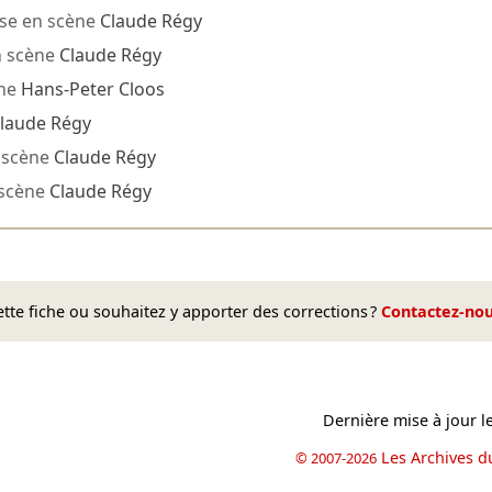
se en scène
Claude Régy
n scène
Claude Régy
ène
Hans-Peter Cloos
laude Régy
 scène
Claude Régy
 scène
Claude Régy
te fiche ou souhaitez y apporter des corrections ?
Contactez-no
Dernière mise à jour l
Les Archives d
© 2007-2026
book
il