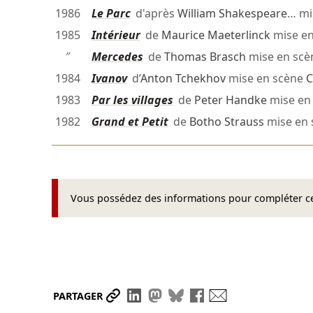
1986
Le Parc
d'après
William Shakespeare
… mi
1985
Intérieur
de
Maurice Maeterlinck
mise e
″
Mercedes
de
Thomas Brasch
mise en sc
1984
Ivanov
d’
Anton Tchekhov
mise en scène
C
1983
Par les villages
de
Peter Handke
mise en
1982
Grand et Petit
de
Botho Strauss
mise en
Vous possédez des informations pour compléter cet
Partager le lien
Partager sur LinkedIn
Partager sur Mastodon
Partager sur Bluesky
Partager sur Face
Envoyer par ma
PARTAGER