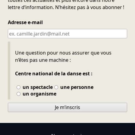
toutes ces actualités et plus encore dans notre
lettre d’information. N’hésitez pas à vous abonner !
Adresse e-mail
Ne pas remplir
Une question pour nous assurer que vous
n’êtes pas une machine :
Centre national de la danse est :
un spectacle
une personne
un organisme
Je m’inscris