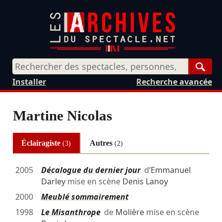
Rech
Installer
Recherche avancée
Martine Nicolas
Éclairagiste
Autres
(3)
(2)
2005
Décalogue du dernier jour
d’
Emmanuel
Darley
mise en scène
Denis Lanoy
2000
Meublé sommairement
1998
Le Misanthrope
de
Molière
mise en scène