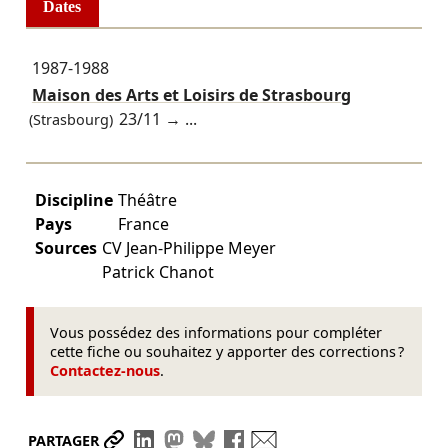
Dates
1987-1988
Maison des Arts et Loisirs de Strasbourg
23/11
→ ...
(Strasbourg)
Discipline
Théâtre
Pays
France
Sources
CV Jean-Philippe Meyer
Patrick Chanot
Vous possédez des informations pour compléter
cette fiche ou souhaitez y apporter des corrections ?
Contactez-nous
.
Partager le lien
Partager sur LinkedIn
Partager sur Mastodon
Partager sur Bluesky
Partager sur Facebook
Envoyer par mail
PARTAGER