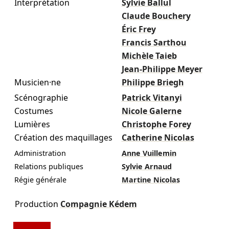
Interprétation
Sylvie Ballul
Claude Bouchery
Éric Frey
Francis Sarthou
Michèle Taieb
Jean-Philippe Meyer
Musicien·ne
Philippe Briegh
Scénographie
Patrick Vitanyi
Costumes
Nicole Galerne
Lumières
Christophe Forey
Création des maquillages
Catherine Nicolas
Administration
Anne Vuillemin
Relations publiques
Sylvie Arnaud
Régie générale
Martine Nicolas
Production
Compagnie Kédem