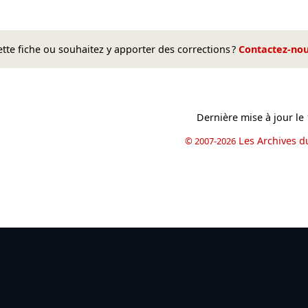
te fiche ou souhaitez y apporter des corrections ?
Contactez-no
Dernière mise à jour le
Les Archives d
© 2007-2026
book
il