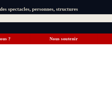
es spectacles, personnes, structures
ous ?
Nous soutenir