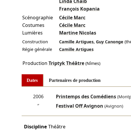
Linda Chaïb
François Kopania
Scénographie
Cécile Marc
Costumes
Cécile Marc
Lumières
Martine Nicolas
,
Construction
Camille Artigues
Guy Canonge
(th
Régie générale
Camille Artigues
Production
Triptyk Théâtre
(Nîmes)
Dates
Partenaires de production
2006
Printemps des Comédiens
(Montpe
″
Festival Off Avignon
(Avignon)
Discipline
Théâtre