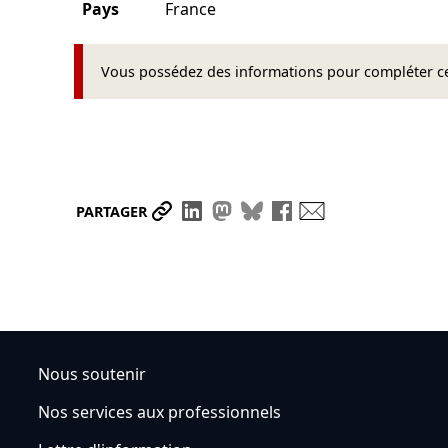
Pays
France
Vous possédez des informations pour compléter cet
Partager le lien
Partager sur LinkedIn
Partager sur Mastodon
Partager sur Bluesky
Partager sur Face
Envoyer par ma
PARTAGER
Nous soutenir
Nos services aux professionnels