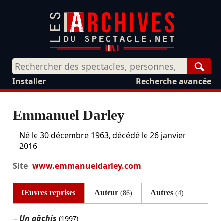
Rech
Installer
Recherche avancée
Emmanuel Darley
Né le
30 décembre 1963
, décédé le
26 janvier
2016
Site
www.emmanueldarley.com
Œuvres reprises
Auteur
Autres
(86)
(4)
Un gâchis
(1997)