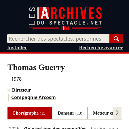
Rech
Installer
Recherche avancée
Thomas Guerry
1978
Directeur
Compagnie Arcosm
Chorégraphe
Danseur
Metteur en scène
(15)
(13)
2025
On n'est pas des grenouilles
chorégraphie