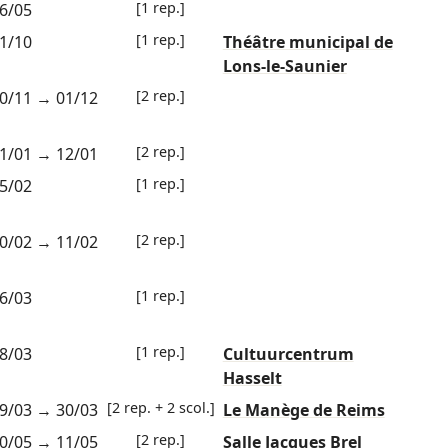
[1 rep.]
6/05
[1 rep.]
1/10
Théâtre municipal de
Lons-le-Saunier
[2 rep.]
0/11
→
01/12
[2 rep.]
1/01
→
12/01
[1 rep.]
5/02
[2 rep.]
0/02
→
11/02
[1 rep.]
6/03
[1 rep.]
8/03
Cultuurcentrum
Hasselt
[2 rep. + 2 scol.]
9/03
→
30/03
Le Manège de Reims
[2 rep.]
0/05
→
11/05
Salle Jacques Brel