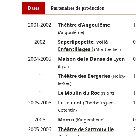
Dates
Partenaires de production
2001-2002
Théâtre d'Angoulême
1
(Angoulême)
2002
Saperlipopette, voilà
0
Enfantillages !
(Montpellier)
2004-2005
Maison de la Danse de Lyon
0
(Lyon)
″
Théâtre des Bergeries
1
(Noisy-
le-Sec)
″
Le Moulin du Roc
1
(Niort)
2005-2006
Le Trident
1
(Cherbourg-en-
Cotentin)
2006
Momix
0
(Kingersheim)
2005-2006
Théâtre de Sartrouville
2