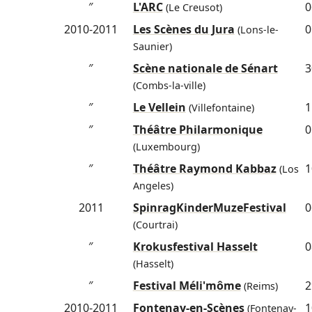
″
L'ARC
0
(Le Creusot)
2010-2011
Les Scènes du Jura
0
(Lons-le-
Saunier)
″
Scène nationale de Sénart
3
(Combs-la-ville)
″
Le Vellein
1
(Villefontaine)
″
Théâtre Philarmonique
0
(Luxembourg)
″
Théâtre Raymond Kabbaz
1
(Los
Angeles)
2011
SpinragKinderMuzeFestival
0
(Courtrai)
″
Krokusfestival Hasselt
0
(Hasselt)
″
Festival Méli'môme
2
(Reims)
2010-2011
Fontenay-en-Scènes
1
(Fontenay-