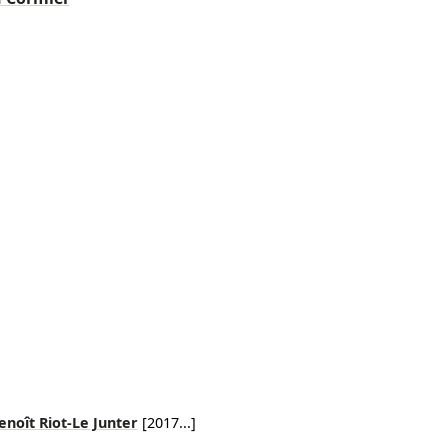
enoît Riot-Le Junter
[
2017
...]