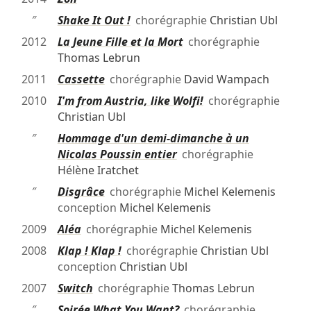
″
Shake It Out !
chorégraphie
Christian Ubl
2012
La Jeune Fille et la Mort
chorégraphie
Thomas Lebrun
2011
Cassette
chorégraphie
David Wampach
2010
I'm from Austria, like Wolfi!
chorégraphie
Christian Ubl
″
Hommage d'un demi-dimanche à un
Nicolas Poussin entier
chorégraphie
Hélène Iratchet
″
Disgrâce
chorégraphie
Michel Kelemenis
conception
Michel Kelemenis
2009
Aléa
chorégraphie
Michel Kelemenis
2008
Klap ! Klap !
chorégraphie
Christian Ubl
conception
Christian Ubl
2007
Switch
chorégraphie
Thomas Lebrun
″
Soirée What You Want?
chorégraphie