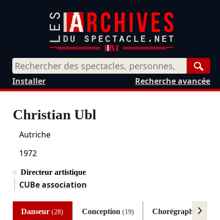
Rech
Installer
Recherche avancée
Christian Ubl
Autriche
1972
Directeur artistique
CUBe association
Danseur
Conception
Chorégraphe
(28)
(19)
(19)