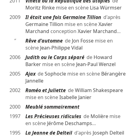
2011
Vineta ou la République des utopies
de
Moritz Rinke
mise en scène
Lisa Würmser
2009
Il était une fois Germaine Tillion
d'après
Germaine Tillion
mise en scène
Xavier
Marchand
conception
Xavier Marchand
…
″
Rêve d'automne
de
Jon Fosse
mise en
scène
Jean-Philippe Vidal
2006
Judith ou le Corps séparé
de
Howard
Barker
mise en scène
Jean-Paul Wenzel
2005
Ajax
de
Sophocle
mise en scène
Bérangère
Jannelle
2002
Roméo et Juliette
de
William Shakespeare
mise en scène
Isabelle Janier
2000
Meublé sommairement
1997
Les Précieuses ridicules
de
Molière
mise
en scène
Jérôme Deschamps
…
1995
La Jeanne de Delteil
d'après
Joseph Delteil