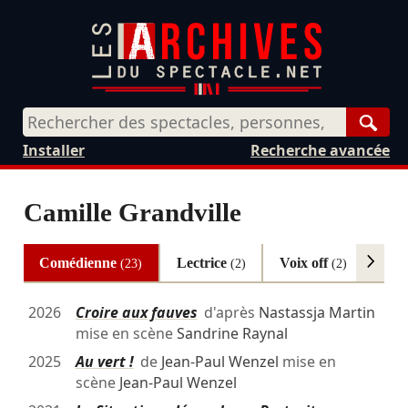
Rech
Installer
Recherche avancée
Camille Grandville
Comédienne
Lectrice
Voix off
Aut
(23)
(2)
(2)
2026
Croire aux fauves
d'après
Nastassja Martin
mise en scène
Sandrine Raynal
2025
Au vert !
de
Jean-Paul Wenzel
mise en
scène
Jean-Paul Wenzel