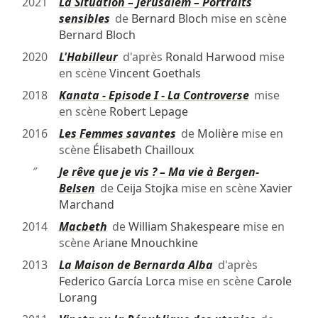
2021
La Situation – Jérusalem – Portraits
sensibles
de
Bernard Bloch
mise en scène
Bernard Bloch
2020
L'Habilleur
d'après
Ronald Harwood
mise
en scène
Vincent Goethals
2018
Kanata - Episode I - La Controverse
mise
en scène
Robert Lepage
2016
Les Femmes savantes
de
Molière
mise en
scène
Élisabeth Chailloux
″
Je rêve que je vis ? – Ma vie à Bergen-
Belsen
de
Ceija Stojka
mise en scène
Xavier
Marchand
2014
Macbeth
de
William Shakespeare
mise en
scène
Ariane Mnouchkine
2013
La Maison de Bernarda Alba
d'après
Federico García Lorca
mise en scène
Carole
Lorang