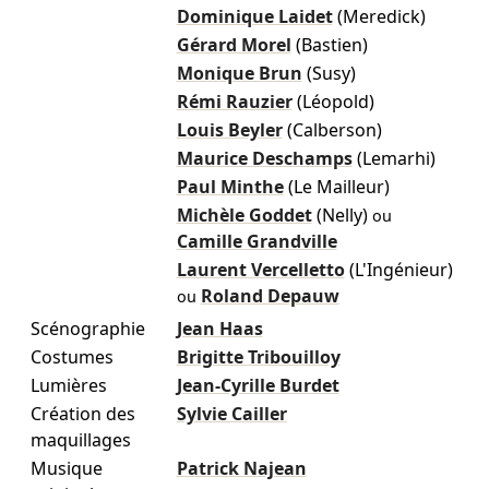
Dominique Laidet
(Meredick)
Gérard Morel
(Bastien)
Monique Brun
(Susy)
Rémi Rauzier
(Léopold)
Louis Beyler
(Calberson)
Maurice Deschamps
(Lemarhi)
Paul Minthe
(Le Mailleur)
Michèle Goddet
(Nelly)
ou
Camille Grandville
Laurent Vercelletto
(L'Ingénieur)
Roland Depauw
ou
Scénographie
Jean Haas
Costumes
Brigitte Tribouilloy
Lumières
Jean-Cyrille Burdet
Création des
Sylvie Cailler
maquillages
Musique
Patrick Najean