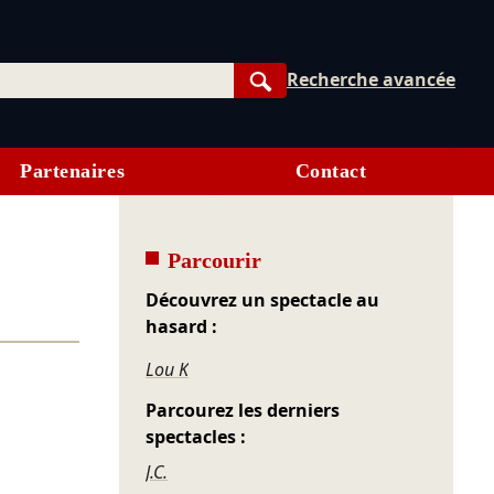
Recherche avancée
Rechercher
Partenaires
Contact
Parcourir
Découvrez un spectacle au
hasard :
Lou K
Parcourez les derniers
spectacles :
J.C.