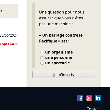
Ne pas remplir
us
.
Une question pour nous
assurer que vous n’êtes
pas une machine :
« Un barrage contre le
30/06/2024
Pacifique » est :
u spectacle
un organisme
une personne
un spectacle
Je m’inscris
Contact