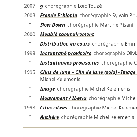
2007
9
chorégraphie
Loïc Touzé
2003
Fronde Ethiopia
chorégraphie
Sylvain Pr
″
Slow Down
chorégraphie
Martine Pisani
2000
Meublé sommairement
″
Distribution en cours
chorégraphie
Emma
1998
Instantané provisoire
chorégraphie
Oliv
″
Instantanées provisoires
chorégraphie
O
1995
Clins de lune – Clin de lune (solo) - Imag
Michel Kelemenis
″
Image
chorégraphie
Michel Kelemenis
″
Mouvement / Iberia
chorégraphie
Michel
1993
Cités citées
chorégraphie
Michel Keleme
″
Anthère
chorégraphie
Michel Kelemenis