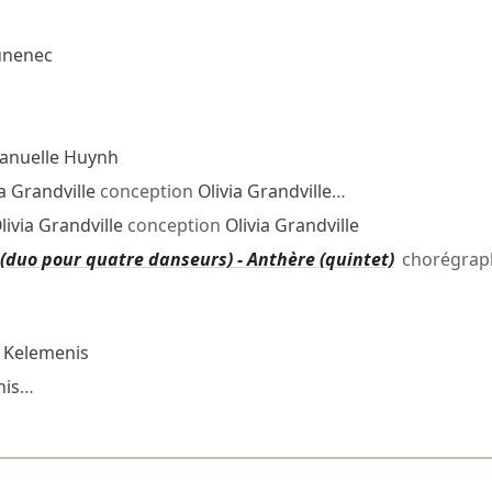
unenec
nuelle Huynh
ia Grandville
conception
Olivia Grandville
…
livia Grandville
conception
Olivia Grandville
e (duo pour quatre danseurs) - Anthère (quintet)
chorégrap
 Kelemenis
nis
…