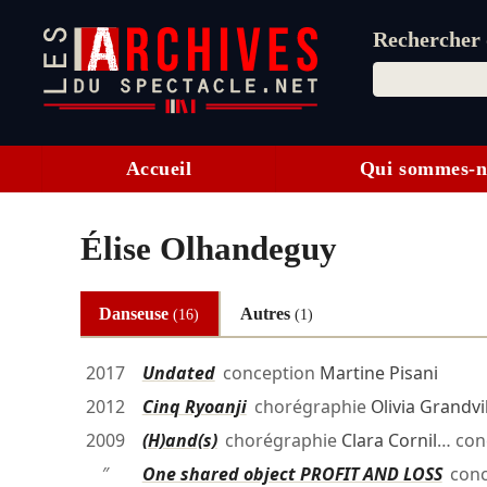
Rechercher d
Accueil
Qui sommes-n
Élise Olhandeguy
Danseuse
Autres
(16)
(1)
2017
Undated
conception
Martine Pisani
2012
Cinq Ryoanji
chorégraphie
Olivia Grandvi
2009
(H)and(s)
chorégraphie
Clara Cornil
… con
″
One shared object PROFIT AND LOSS
conc