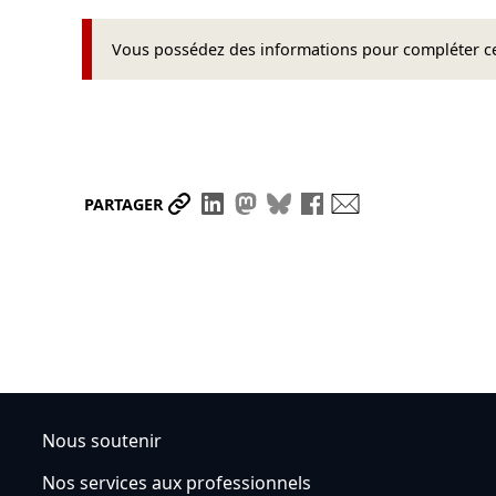
Vous possédez des informations pour compléter cet
Partager le lien
Partager sur LinkedIn
Partager sur Mastodon
Partager sur Bluesky
Partager sur Face
Envoyer par ma
PARTAGER
Nous soutenir
Nos services aux professionnels