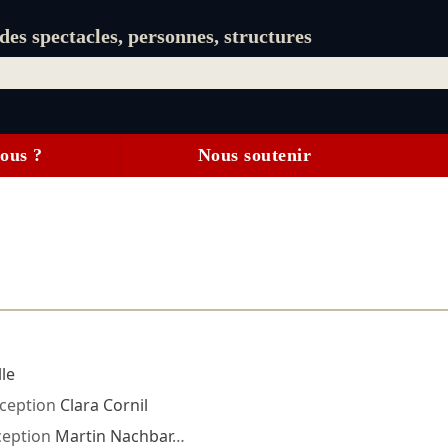
es spectacles, personnes, structures
ous ?
Nous soutenir
lle
ception
Clara Cornil
eption
Martin Nachbar
…