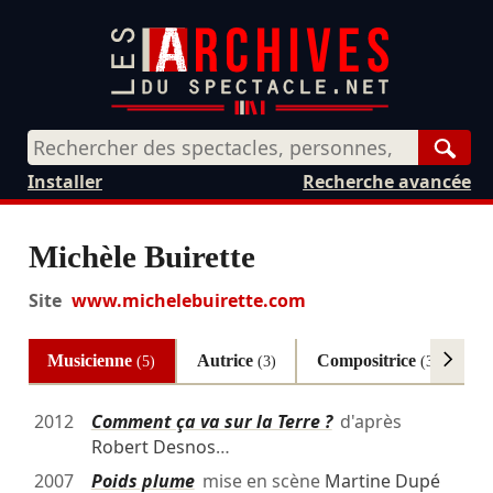
Rech
Installer
Recherche avancée
Michèle Buirette
Site
www.michelebuirette.com
Musicienne
Autrice
Compositrice
A
(5)
(3)
(3)
2012
Comment ça va sur la Terre ?
d'après
Robert Desnos
…
2007
Poids plume
mise en scène
Martine Dupé