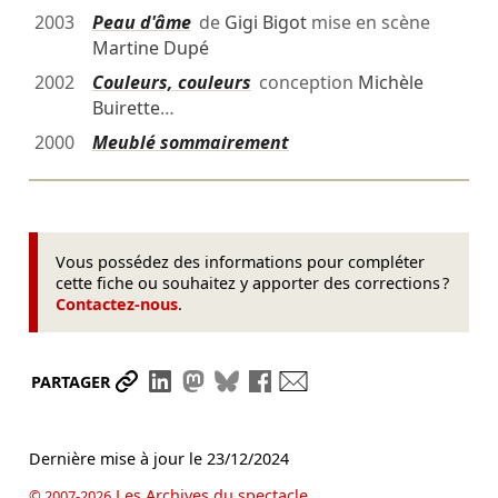
2003
Peau d'âme
de
Gigi Bigot
mise en scène
Martine Dupé
2002
Couleurs, couleurs
conception
Michèle
Buirette
…
2000
Meublé sommairement
Vous possédez des informations pour compléter
cette fiche ou souhaitez y apporter des corrections ?
Contactez-nous
.
Partager le lien
Partager sur LinkedIn
Partager sur Mastodon
Partager sur Bluesky
Partager sur Facebook
Envoyer par mail
PARTAGER
Dernière mise à jour le
23/12/2024
Les Archives du spectacle
© 2007-2026