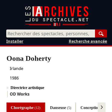
Rech
Installer
Recherche avancée
Oona Doherty
Irlande
1986
Directrice artistique
OD Works
Chorégraphe
Danseuse
Conception
(12)
(5)
(3)