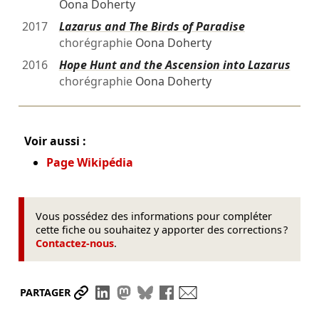
Oona Doherty
2017
Lazarus and The Birds of Paradise
chorégraphie
Oona Doherty
2016
Hope Hunt and the Ascension into Lazarus
chorégraphie
Oona Doherty
Voir aussi :
Page Wikipédia
Vous possédez des informations pour compléter
cette fiche ou souhaitez y apporter des corrections ?
Contactez-nous
.
Partager le lien
Partager sur LinkedIn
Partager sur Mastodon
Partager sur Bluesky
Partager sur Facebook
Envoyer par mail
PARTAGER