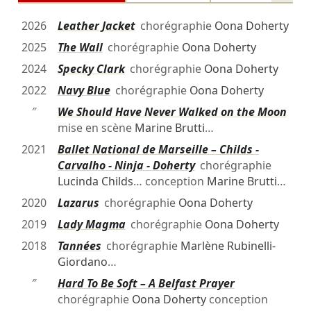
2026
Leather Jacket
chorégraphie
Oona Doherty
2025
The Wall
chorégraphie
Oona Doherty
2024
Specky Clark
chorégraphie
Oona Doherty
2022
Navy Blue
chorégraphie
Oona Doherty
″
We Should Have Never Walked on the Moon
mise en scène
Marine Brutti
…
2021
Ballet National de Marseille – Childs -
Carvalho - Ninja - Doherty
chorégraphie
Lucinda Childs
… conception
Marine Brutti
…
2020
Lazarus
chorégraphie
Oona Doherty
2019
Lady Magma
chorégraphie
Oona Doherty
2018
Tannées
chorégraphie
Marlène Rubinelli-
Giordano
…
″
Hard To Be Soft – A Belfast Prayer
chorégraphie
Oona Doherty
conception