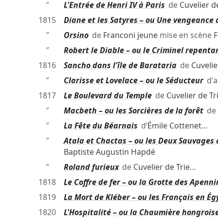
″
L'Entrée de Henri IV à Paris
de
Cuvelier d
1815
Diane et les Satyres – ou Une vengeance 
″
Orsino
de
Franconi jeune
mise en scène
F
″
Robert le Diable – ou le Criminel repenta
1816
Sancho dans l'île de Barataria
de
Cuvelie
″
Clarisse et Lovelace – ou le Séducteur
d'a
1817
Le Boulevard du Temple
de
Cuvelier de Tr
″
Macbeth – ou les Sorcières de la forêt
de
″
La Fête du Béarnais
d’
Émile Cottenet
…
″
Atala et Chactas – ou les Deux Sauvages 
Baptiste Augustin Hapdé
″
Roland furieux
de
Cuvelier de Trie
…
1818
Le Coffre de fer – ou la Grotte des Apenni
1819
La Mort de Kléber – ou les Français en Ég
1820
L'Hospitalité – ou la Chaumière hongrois