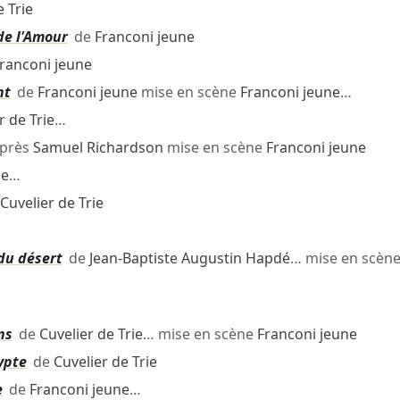
e Trie
de l'Amour
de
Franconi jeune
ranconi jeune
nt
de
Franconi jeune
mise en scène
Franconi jeune
…
r de Trie
…
près
Samuel Richardson
mise en scène
Franconi jeune
ie
…
Cuvelier de Trie
du désert
de
Jean-Baptiste Augustin Hapdé
… mise en scèn
ns
de
Cuvelier de Trie
… mise en scène
Franconi jeune
ypte
de
Cuvelier de Trie
e
de
Franconi jeune
…