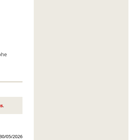
phe
us
.
30/05/2026