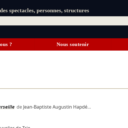
es spectacles, personnes, structures
ous ?
Nous soutenir
rseille
de
Jean-Baptiste Augustin Hapdé
…