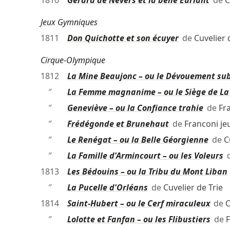
1810
Gérard de Nevers et la belle Euriant
de
C
Jeux Gymniques
1811
Don Quichotte et son écuyer
de
Cuvelier 
Cirque-Olympique
1812
La Mine Beaujonc – ou le Dévouement su
″
La Femme magnanime – ou le Siège de La
″
Geneviève – ou la Confiance trahie
de
Fr
″
Frédégonde et Brunehaut
de
Franconi je
″
Le Renégat – ou la Belle Géorgienne
de
C
″
La Famille d'Armincourt – ou les Voleurs
1813
Les Bédouins – ou la Tribu du Mont Liban
″
La Pucelle d'Orléans
de
Cuvelier de Trie
1814
Saint-Hubert – ou le Cerf miraculeux
de
C
″
Lolotte et Fanfan – ou les Flibustiers
de
F