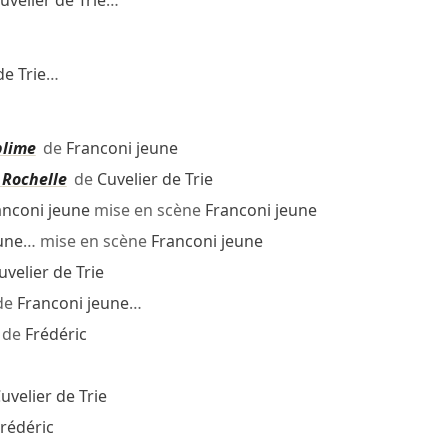
uvelier de Trie
…
de Trie
…
blime
de
Franconi jeune
 Rochelle
de
Cuvelier de Trie
anconi jeune
mise en scène
Franconi jeune
une
… mise en scène
Franconi jeune
uvelier de Trie
de
Franconi jeune
…
de
Frédéric
uvelier de Trie
rédéric