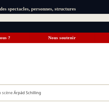
es spectacles, personnes, structures
ous ?
Nous soutenir
n scène
Árpád Schilling