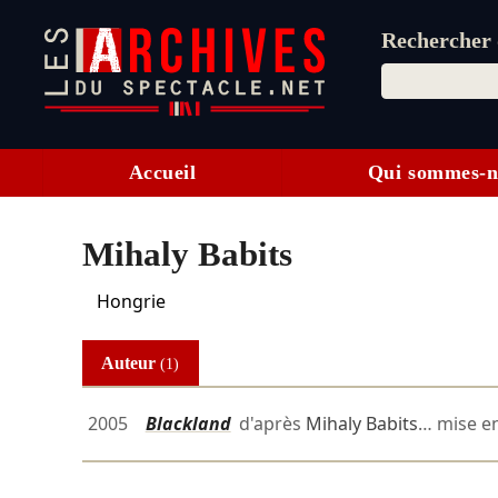
Rechercher d
Accueil
Qui sommes-n
Mihaly Babits
Hongrie
Auteur
(1)
2005
Blackland
d'après
Mihaly Babits
… mise e