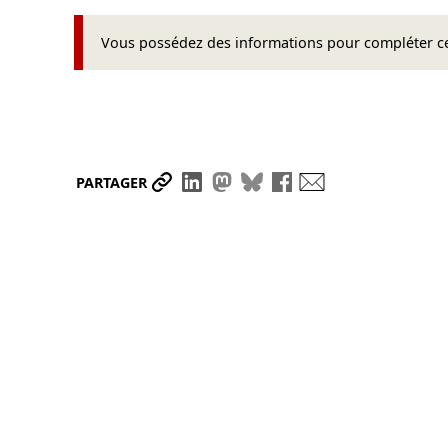
Vous possédez des informations pour compléter cet
Partager le lien
Partager sur LinkedIn
Partager sur Mastodon
Partager sur Bluesky
Partager sur Face
Envoyer par ma
PARTAGER