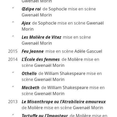
Gwenaël Morin
″
Œdipe roi
de
Sophocle
mise en scène
Gwenaël Morin
″
Ajax
de
Sophocle
mise en scène
Gwenaël
Morin
″
Les Molière de Vitez
mise en scène
Gwenaël Morin
2015
Feu Jeanne
mise en scène
Adèle Gascuel
2014
L'École des femmes
de
Molière
mise en
scène
Gwenaël Morin
″
Othello
de
William Shakespeare
mise en
scène
Gwenaël Morin
″
Macbeth
de
William Shakespeare
mise en
scène
Gwenaël Morin
2013
Le Misanthrope ou l'Atrabilaire amoureux
de
Molière
mise en scène
Gwenaël Morin
″
Tartuffe ou l'Imposteur
de
Molière
mise en