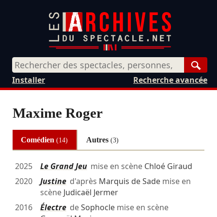
Rech
Installer
Recherche avancée
Maxime Roger
Comédien
Autres
(14)
(3)
2025
Le Grand Jeu
mise en scène
Chloé Giraud
2020
Justine
d'après
Marquis de Sade
mise en
scène
Judicaël Jermer
2016
Électre
de
Sophocle
mise en scène