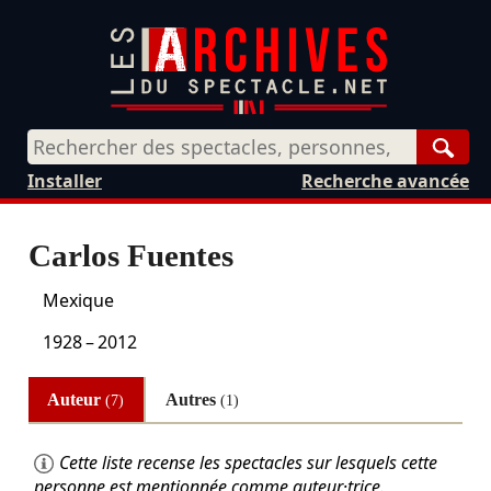
Rech
Installer
Recherche avancée
Carlos Fuentes
Mexique
1928
–
2012
Auteur
Autres
(7)
(1)
Cette liste recense les spectacles sur lesquels cette
personne est mentionnée comme auteur·trice.