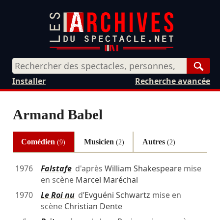
Rech
Installer
Recherche avancée
Armand Babel
Comédien
Musicien
Autres
(9)
(2)
(2)
1976
Falstafe
d'après
William Shakespeare
mise
en scène
Marcel Maréchal
1970
Le Roi nu
d’
Evguéni Schwartz
mise en
scène
Christian Dente