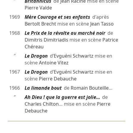
″
Britannicus
de
Jean Racine
mise en scène
Pierre Valde
1969
Mère Courage et ses enfants
d'après
Bertolt Brecht
mise en scène
Jean Tasso
1968
Le Prix de la révolte au marché noir
de
Dimitris Dimitriadis
mise en scène
Patrice
Chéreau
″
Le Dragon
d’
Evguéni Schwartz
mise en
scène
Antoine Vitez
1967
Le Dragon
d’
Evguéni Schwartz
mise en
scène
Pierre Debauche
1966
La limande bout
de
Romain Bouteille
…
″
Ah Dieu ! que la guerre est jolie…
de
Charles Chilton
… mise en scène
Pierre
Debauche