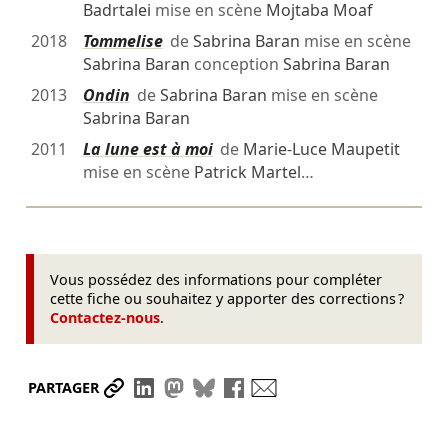
Badrtalei
mise en scène
Mojtaba Moaf
2018
Tommelise
de
Sabrina Baran
mise en scène
Sabrina Baran
conception
Sabrina Baran
2013
Ondin
de
Sabrina Baran
mise en scène
Sabrina Baran
2011
La lune est à moi
de
Marie-Luce Maupetit
mise en scène
Patrick Martel
…
Vous possédez des informations pour compléter
cette fiche ou souhaitez y apporter des corrections ?
Contactez-nous
.
Partager le lien
Partager sur LinkedIn
Partager sur Mastodon
Partager sur Bluesky
Partager sur Facebook
Envoyer par mail
PARTAGER