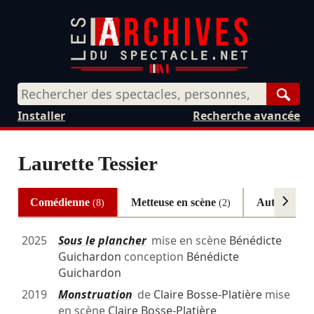
Rech
Installer
Recherche avancée
Laurette Tessier
Comédienne
Metteuse en scène
Autres
(8)
(2)
(4)
2025
Sous le plancher
mise en scène
Bénédicte
Guichardon
conception
Bénédicte
Guichardon
2019
Monstruation
de
Claire Bosse-Platière
mise
en scène
Claire Bosse-Platière