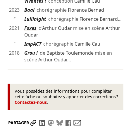
″
Vivantes !
conception
Camille Cau
2023
Baal
chorégraphie
Florence Bernad
″
Lullinight
chorégraphie
Florence Bernard
…
2021
Foxes
d’
Arthur Oudar
mise en scène
Arthur
Oudar
″
ImpACT
chorégraphie
Camille Cau
2018
Grou !
de
Baptiste Toulemonde
mise en
scène
Arthur Oudar
…
Vous possédez des informations pour compléter
cette fiche ou souhaitez y apporter des corrections ?
Contactez-nous
.
Partager le lien
Partager sur LinkedIn
Partager sur Mastodon
Partager sur Bluesky
Partager sur Facebook
Envoyer par mail
PARTAGER