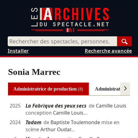
Rech
Installer
Recherche avancée
Sonia Marrec
Administratrice de production
Administratrice
(8)
(5)
2025
La Fabrique des yeux secs
de
Camille Louis
conception
Camille Louis
…
2024
Tadam
de
Baptiste Toulemonde
mise en
scène
Arthur Oudar
…