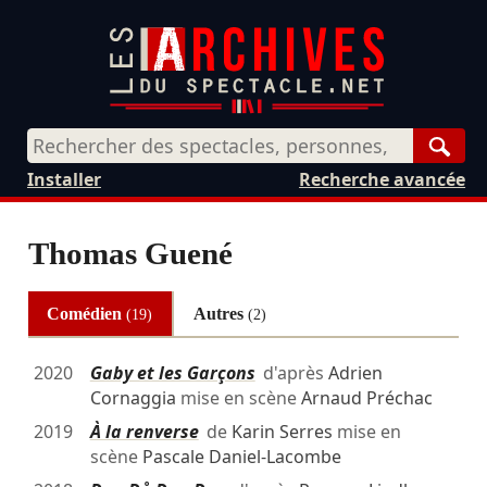
Rech
Installer
Recherche avancée
Thomas Guené
Comédien
Autres
(19)
(2)
2020
Gaby et les Garçons
d'après
Adrien
Cornaggia
mise en scène
Arnaud Préchac
2019
À la renverse
de
Karin Serres
mise en
scène
Pascale Daniel-Lacombe