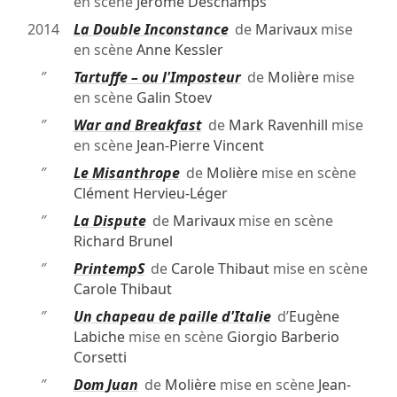
en scène
Jérôme Deschamps
2014
La Double Inconstance
de
Marivaux
mise
en scène
Anne Kessler
″
Tartuffe – ou l'Imposteur
de
Molière
mise
en scène
Galin Stoev
″
War and Breakfast
de
Mark Ravenhill
mise
en scène
Jean-Pierre Vincent
″
Le Misanthrope
de
Molière
mise en scène
Clément Hervieu-Léger
″
La Dispute
de
Marivaux
mise en scène
Richard Brunel
″
PrintempS
de
Carole Thibaut
mise en scène
Carole Thibaut
″
Un chapeau de paille d'Italie
d’
Eugène
Labiche
mise en scène
Giorgio Barberio
Corsetti
″
Dom Juan
de
Molière
mise en scène
Jean-