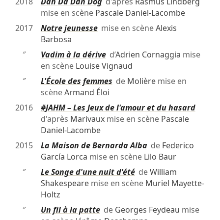
2018
Dan Då Dan Dog
d'après
Rasmus Lindberg
mise en scène
Pascale Daniel-Lacombe
2017
Notre jeunesse
mise en scène
Alexis
Barbosa
″
Vadim à la dérive
d’
Adrien Cornaggia
mise
en scène
Louise Vignaud
″
L'École des femmes
de
Molière
mise en
scène
Armand Éloi
2016
#JAHM – Les Jeux de l'amour et du hasard
d'après
Marivaux
mise en scène
Pascale
Daniel-Lacombe
2015
La Maison de Bernarda Alba
de
Federico
García Lorca
mise en scène
Lilo Baur
″
Le Songe d'une nuit d'été
de
William
Shakespeare
mise en scène
Muriel Mayette-
Holtz
″
Un fil à la patte
de
Georges Feydeau
mise