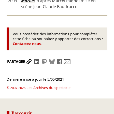
2009
Marius
d'après
Marcel Pagnol
mise en
scène
Jean-Claude Baudracco
Vous possédez des informations pour compléter
cette fiche ou souhaitez y apporter des corrections ?
Contactez-nous
.
Partager le lien
Partager sur LinkedIn
Partager sur Mastodon
Partager sur Bluesky
Partager sur Facebook
Envoyer par mail
PARTAGER
Dernière mise à jour le
5/05/2021
Les Archives du spectacle
© 2007-2026
Parcourir