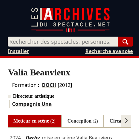
Rech
Installer
Recherche avancée
Valia Beauvieux
Formation :
DOCH
[2012]
Directeur artistique
Compagnie Una
Metteur en scène
Conception
Circassien
(2)
(2)
(2)
2024
Derby
mise en scène
Valia Beauvieux
…