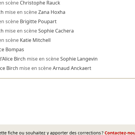
en scène
Christophe Rauck
ch
mise en scène
Zana Hoxha
en scène
Brigitte Poupart
ch
mise en scène
Sophie Cachera
en scène
Katie Mitchell
ice Bompas
’
Alice Birch
mise en scène
Sophie Langevin
ice Birch
mise en scène
Arnaud Anckaert
te fiche ou souhaitez y apporter des corrections ?
Contactez-no