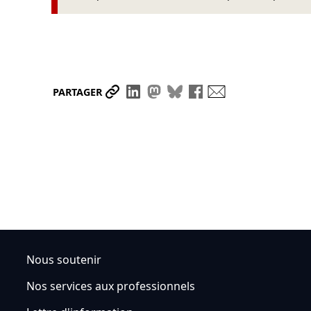
Partager le lien
Partager sur LinkedIn
Partager sur Mastodon
Partager sur Bluesky
Partager sur Face
Envoyer par ma
PARTAGER
Nous soutenir
Nos services aux professionnels