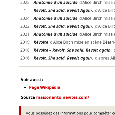
2025
Anatomie d'un suicide
d’
Alice Birch
mise 
″
Revolt. She Said. Revolt Again.
d’
Alice Bir
2024
Anatomie d'un suicide
d’
Alice Birch
mise 
2022
Revolt. She said. Revolt again.
d’
Alice Bir
2021
Anatomie d'un suicide
d’
Alice Birch
mise 
2019
Révolte
d’
Alice Birch
mise en scène
Béatr
2018
Révolte – Revolt. She said. Revolt again.
d
2016
Revolt. She said. Revolt again.
d'après
Al
Voir aussi :
Page Wikipédia
Source
maisonantoinevitez.com/
Vous possédez des informations pour compléter cet