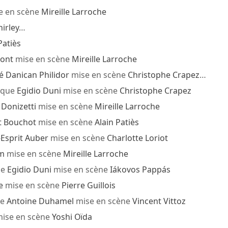
e en scène
Mireille Larroche
hirley
…
Patiès
ont
mise en scène
Mireille Larroche
é Danican Philidor
mise en scène
Christophe Crapez
…
que
Egidio Duni
mise en scène
Christophe Crapez
Donizetti
mise en scène
Mireille Larroche
t Bouchot
mise en scène
Alain Patiès
-Esprit Auber
mise en scène
Charlotte Loriot
mm
mise en scène
Mireille Larroche
ue
Egidio Duni
mise en scène
Iákovos Pappás
e
mise en scène
Pierre Guillois
ue
Antoine Duhamel
mise en scène
Vincent Vittoz
ise en scène
Yoshi Oïda