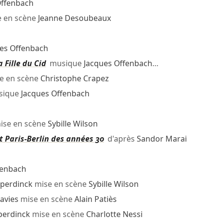
Offenbach
 en scène
Jeanne Desoubeaux
es Offenbach
 Fille du Cid
musique
Jacques Offenbach
…
e en scène
Christophe Crapez
ique
Jacques Offenbach
ise en scène
Sybille Wilson
 Paris-Berlin des années 30
d'après
Sandor Marai
fenbach
perdinck
mise en scène
Sybille Wilson
avies
mise en scène
Alain Patiès
perdinck
mise en scène
Charlotte Nessi