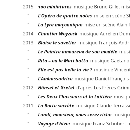
2015
100 miniatures
musique
Bruno Gillet
mis
″
L'Opéra de quatre notes
mise en scène
S
″
La Lyre maçonnique
mise en scène
Alain 
2014
Chantier Woyzeck
musique
Aurélien Dum
2013
Blaise le savetier
musique
François-Andr
″
Le Peintre amoureux de son modèle
musi
″
Rita – ou le Mari battu
musique
Gaetano 
″
Elle est pas belle la vie ?
musique
Vincen
″
L'Ambassadrice
musique
Daniel-François
2012
Hänsel et Gretel
d'après
Les Frères Gri
″
Les Deux Chasseurs et la Laitière
musiq
2011
La Botte secrète
musique
Claude Terrass
″
Lundi, monsieur, vous serez riche
musiq
″
Voyage d'hiver
musique
Franz Schubert
m