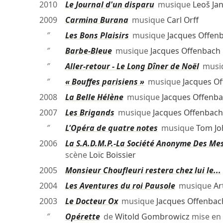
2010
Le Journal d'un disparu
musique
Leoš Ja
2009
Carmina Burana
musique
Carl Orff
″
Les Bons Plaisirs
musique
Jacques Offen
″
Barbe-Bleue
musique
Jacques Offenbach
″
Aller-retour - Le Long Dîner de Noël
musi
″
« Bouffes parisiens »
musique
Jacques O
2008
La Belle Hélène
musique
Jacques Offenb
2007
Les Brigands
musique
Jacques Offenbach
″
L'Opéra de quatre notes
musique
Tom Jo
2006
La S.A.D.M.P.-La Société Anonyme Des Me
scène
Loïc Boissier
2005
Monsieur Choufleuri restera chez lui le...
2004
Les Aventures du roi Pausole
musique
Ar
2003
Le Docteur Ox
musique
Jacques Offenbac
″
Opérette
de
Witold Gombrowicz
mise en