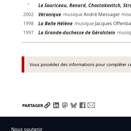
″
Le Souriceau, Renard, Chostakovitch, Stra
2002
Véronique
musique
André Messager
mise
1998
La Belle Hélène
musique
Jacques Offenb
1997
La Grande-duchesse de Gérolstein
musi
Vous possédez des informations pour compléter cet
Partager le lien
Partager sur LinkedIn
Partager sur Mastodon
Partager sur Bluesky
Partager sur Face
Envoyer par ma
PARTAGER
Nous soutenir