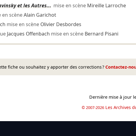
vinsky et les Autres...
mise en scène
Mireille Larroche
 en scène
Alain Garichot
ach
mise en scène
Olivier Desbordes
que
Jacques Offenbach
mise en scène
Bernard Pisani
te fiche ou souhaitez y apporter des corrections ?
Contactez-no
Dernière mise à jour l
Les Archives d
© 2007-2026
book
il