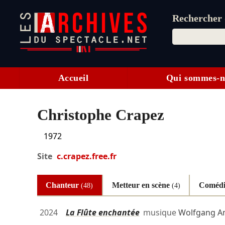
Rechercher d
Accueil
Qui sommes-n
Christophe Crapez
1972
Site
c.crapez.free.fr
Chanteur
Metteur en scène
Coméd
(48)
(4)
2024
La Flûte enchantée
musique
Wolfgang A