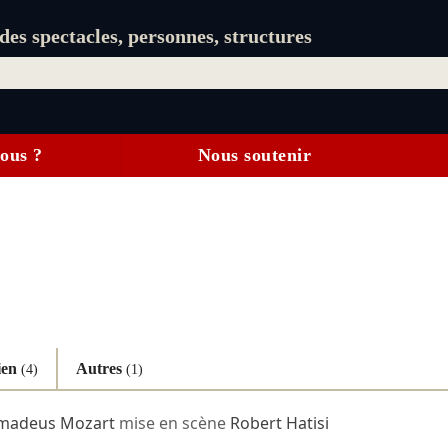
es spectacles, personnes, structures
ous ?
Nous soutenir
ien
Autres
(4)
(1)
madeus Mozart
mise en scène
Robert Hatisi