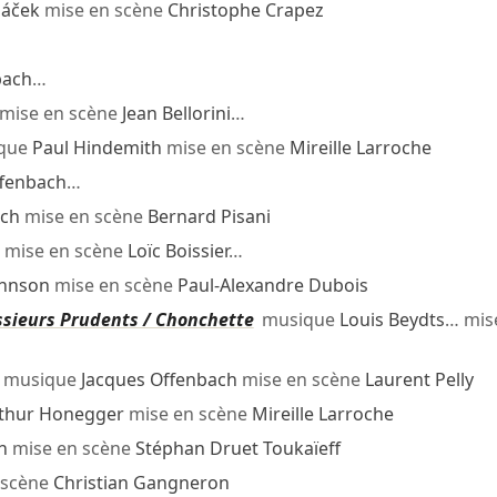
náček
mise en scène
Christophe Crapez
bach
…
mise en scène
Jean Bellorini
…
que
Paul Hindemith
mise en scène
Mireille Larroche
ffenbach
…
ach
mise en scène
Bernard Pisani
mise en scène
Loïc Boissier
…
hnson
mise en scène
Paul-Alexandre Dubois
ssieurs Prudents / Chonchette
musique
Louis Beydts
… mis
musique
Jacques Offenbach
mise en scène
Laurent Pelly
thur Honegger
mise en scène
Mireille Larroche
h
mise en scène
Stéphan Druet Toukaïeff
 scène
Christian Gangneron