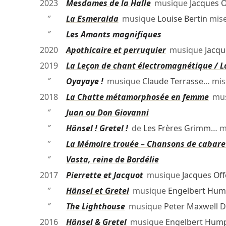
2023
Mesdames de la Halle
musique
Jacques 
″
La Esmeralda
musique
Louise Bertin
mise
″
Les Amants magnifiques
2020
Apothicaire et perruquier
musique
Jacqu
2019
La Leçon de chant électromagnétique / La
″
Oyayaye !
musique
Claude Terrasse
… mis
2018
La Chatte métamorphosée en femme
mus
″
Juan ou Don Giovanni
″
Hänsel ! Gretel !
de
Les Frères Grimm
… m
″
La Mémoire trouée – Chansons de cabaret
″
Vasta, reine de Bordélie
2017
Pierrette et Jacquot
musique
Jacques Of
″
Hänsel et Gretel
musique
Engelbert Hum
″
The Lighthouse
musique
Peter Maxwell D
2016
Hänsel & Gretel
musique
Engelbert Hum