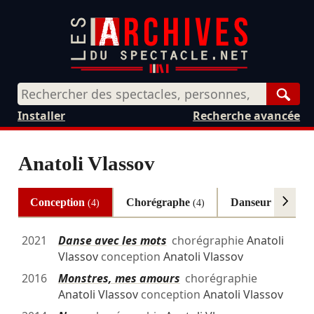
Rech
Installer
Recherche avancée
Anatoli Vlassov
Conception
Chorégraphe
Danseur
(4)
(4)
(2)
2021
Danse avec les mots
chorégraphie
Anatoli
Vlassov
conception
Anatoli Vlassov
2016
Monstres, mes amours
chorégraphie
Anatoli Vlassov
conception
Anatoli Vlassov