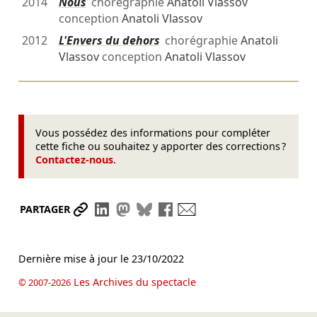
2014
Nous
chorégraphie
Anatoli Vlassov
conception
Anatoli Vlassov
2012
L'Envers du dehors
chorégraphie
Anatoli
Vlassov
conception
Anatoli Vlassov
Vous possédez des informations pour compléter
cette fiche ou souhaitez y apporter des corrections ?
Contactez-nous
.
Partager le lien
Partager sur LinkedIn
Partager sur Mastodon
Partager sur Bluesky
Partager sur Facebook
Envoyer par mail
PARTAGER
Dernière mise à jour le
23/10/2022
Les Archives du spectacle
© 2007-2026