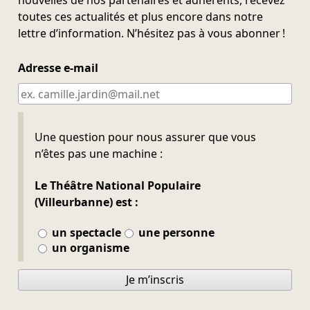
nouvelles de nos partenaires et adhérents, recevez
toutes ces actualités et plus encore dans notre
lettre d’information. N’hésitez pas à vous abonner !
Adresse e-mail
Ne pas remplir
Une question pour nous assurer que vous
n’êtes pas une machine :
Le Théâtre National Populaire
(Villeurbanne) est :
un spectacle
une personne
un organisme
Je m’inscris