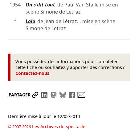
1954
On s'dit tout
de
Paul Van Stalle
mise en
scène
Simone de Letraz
″
Lolo
de
Jean de Létraz
… mise en scène
Simone de Letraz
Vous possédez des informations pour compléter
cette fiche ou souhaitez y apporter des corrections ?
Contactez-nous
.
Partager le lien
Partager sur LinkedIn
Partager sur Mastodon
Partager sur Bluesky
Partager sur Facebook
Envoyer par mail
PARTAGER
Dernière mise à jour le
12/02/2014
Les Archives du spectacle
© 2007-2026