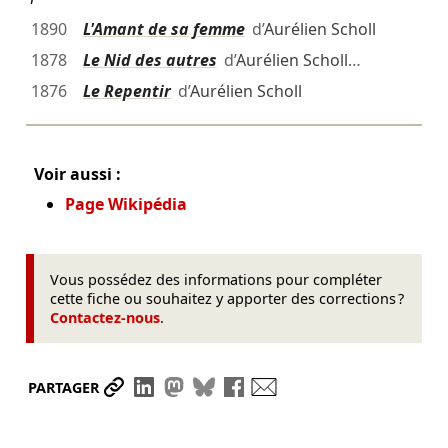
1890
L'Amant de sa femme
d’
Aurélien Scholl
1878
Le Nid des autres
d’
Aurélien Scholl
…
1876
Le Repentir
d’
Aurélien Scholl
Voir aussi :
Page Wikipédia
Vous possédez des informations pour compléter
cette fiche ou souhaitez y apporter des corrections ?
Contactez-nous
.
Partager le lien
Partager sur LinkedIn
Partager sur Mastodon
Partager sur Bluesky
Partager sur Facebook
Envoyer par mail
PARTAGER