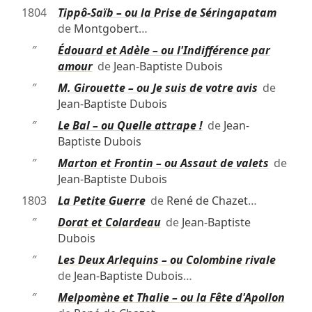
1804
Tippô-Saïb – ou la Prise de Séringapatam
de
Montgobert
…
″
Édouard et Adèle – ou l'Indifférence par
amour
de
Jean-Baptiste Dubois
″
M. Girouette – ou Je suis de votre avis
de
Jean-Baptiste Dubois
″
Le Bal – ou Quelle attrape !
de
Jean-
Baptiste Dubois
″
Marton et Frontin – ou Assaut de valets
de
Jean-Baptiste Dubois
1803
La Petite Guerre
de
René de Chazet
…
″
Dorat et Colardeau
de
Jean-Baptiste
Dubois
″
Les Deux Arlequins – ou Colombine rivale
de
Jean-Baptiste Dubois
…
″
Melpomène et Thalie – ou la Fête d'Apollon