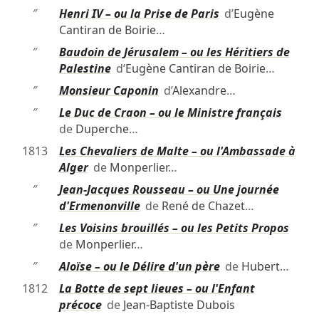
″
Henri IV – ou la Prise de Paris
d’
Eugène
Cantiran de Boirie
…
″
Baudoin de Jérusalem – ou les Héritiers de
Palestine
d’
Eugène Cantiran de Boirie
…
″
Monsieur Caponin
d’
Alexandre
…
″
Le Duc de Craon – ou le Ministre français
de
Duperche
…
1813
Les Chevaliers de Malte – ou l'Ambassade à
Alger
de
Monperlier
…
″
Jean-Jacques Rousseau – ou Une journée
d'Ermenonville
de
René de Chazet
…
″
Les Voisins brouillés – ou les Petits Propos
de
Monperlier
…
″
Aloïse – ou le Délire d'un père
de
Hubert
…
1812
La Botte de sept lieues – ou l'Enfant
précoce
de
Jean-Baptiste Dubois