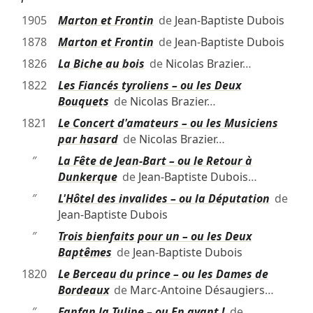
1905
Marton et Frontin
de
Jean-Baptiste Dubois
1878
Marton et Frontin
de
Jean-Baptiste Dubois
1826
La Biche au bois
de
Nicolas Brazier
…
1822
Les Fiancés tyroliens – ou les Deux
Bouquets
de
Nicolas Brazier
…
1821
Le Concert d'amateurs – ou les Musiciens
par hasard
de
Nicolas Brazier
…
″
La Fête de Jean-Bart – ou le Retour à
Dunkerque
de
Jean-Baptiste Dubois
…
″
L'Hôtel des invalides – ou la Députation
de
Jean-Baptiste Dubois
″
Trois bienfaits pour un – ou les Deux
Baptêmes
de
Jean-Baptiste Dubois
1820
Le Berceau du prince – ou les Dames de
Bordeaux
de
Marc-Antoine Désaugiers
…
″
Fanfan la Tulipe – ou En avant !
de