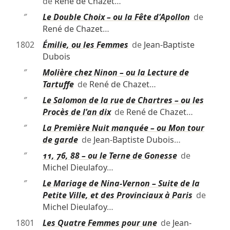
de
René de Chazet
…
″
Le Double Choix – ou la Fête d'Apollon
de
René de Chazet
…
1802
Émilie, ou les Femmes
de
Jean-Baptiste
Dubois
″
Molière chez Ninon – ou la Lecture de
Tartuffe
de
René de Chazet
…
″
Le Salomon de la rue de Chartres – ou les
Procès de l'an dix
de
René de Chazet
…
″
La Première Nuit manquée – ou Mon tour
de garde
de
Jean-Baptiste Dubois
…
″
11, 76, 88 – ou le Terne de Gonesse
de
Michel Dieulafoy
…
″
Le Mariage de Nina-Vernon – Suite de la
Petite Ville, et des Provinciaux à Paris
de
Michel Dieulafoy
…
1801
Les Quatre Femmes pour une
de
Jean-