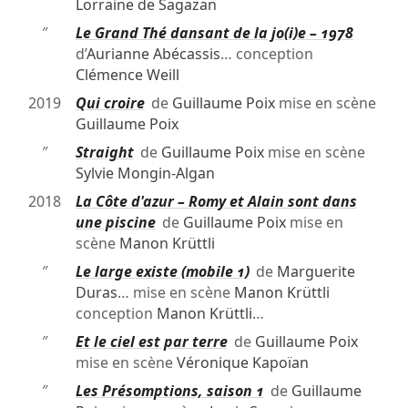
Lorraine de Sagazan
″
Le Grand Thé dansant de la jo(i)e – 1978
d’
Aurianne Abécassis
… conception
Clémence Weill
2019
Qui croire
de
Guillaume Poix
mise en scène
Guillaume Poix
″
Straight
de
Guillaume Poix
mise en scène
Sylvie Mongin-Algan
2018
La Côte d'azur – Romy et Alain sont dans
une piscine
de
Guillaume Poix
mise en
scène
Manon Krüttli
″
Le large existe (mobile 1)
de
Marguerite
Duras
… mise en scène
Manon Krüttli
conception
Manon Krüttli
…
″
Et le ciel est par terre
de
Guillaume Poix
mise en scène
Véronique Kapoïan
″
Les Présomptions, saison 1
de
Guillaume