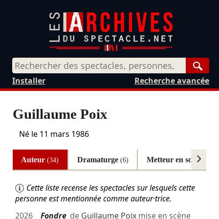
Rech
Installer
Recherche avancée
Guillaume Poix
Né le
11 mars 1986
Auteur
Dramaturge
Metteur en scène
(34)
(6)
(3)
Cette liste recense les spectacles sur lesquels cette
personne est mentionnée comme auteur·trice.
2026
Fondre
de
Guillaume Poix
mise en scène