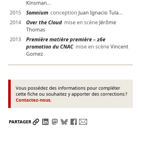
Kinsman
…
2015
Somnium
conception
Juan Ignacio Tula
…
2014
Over the Cloud
mise en scène
Jérôme
Thomas
2013
Première matière première – 26e
promotion du CNAC
mise en scène
Vincent
Gomez
Vous possédez des informations pour compléter
cette fiche ou souhaitez y apporter des corrections ?
Contactez-nous
.
Partager le lien
Partager sur LinkedIn
Partager sur Mastodon
Partager sur Bluesky
Partager sur Facebook
Envoyer par mail
PARTAGER