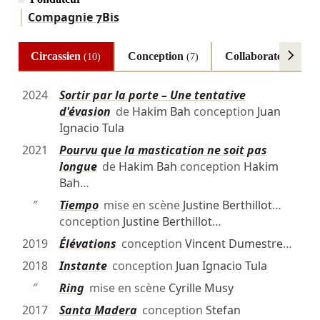
Compagnie 7Bis
Circassien
Conception
Collaborateur arti
(10)
(7)
2024
Sortir par la porte – Une tentative
d'évasion
de
Hakim Bah
conception
Juan
Ignacio Tula
2021
Pourvu que la mastication ne soit pas
longue
de
Hakim Bah
conception
Hakim
Bah
…
″
Tiempo
mise en scène
Justine Berthillot
…
conception
Justine Berthillot
…
2019
Élévations
conception
Vincent Dumestre
…
2018
Instante
conception
Juan Ignacio Tula
″
Ring
mise en scène
Cyrille Musy
2017
Santa Madera
conception
Stefan