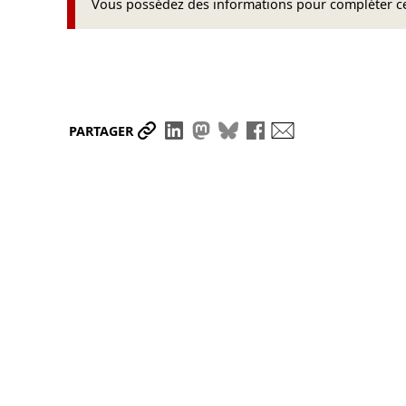
Vous possédez des informations pour compléter cet
Partager le lien
Partager sur LinkedIn
Partager sur Mastodon
Partager sur Bluesky
Partager sur Face
Envoyer par ma
PARTAGER