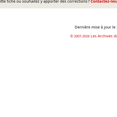
te fiche ou souhaitez y apporter des corrections ?
Contactez-no
Dernière mise à jour le
Les Archives d
© 2007-2026
book
il