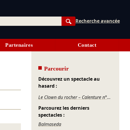
Recherche avancée
Rechercher
Partenaires
Contact
Parcourir
Découvrez un spectacle au
hasard :
Le Clown du rocher – Calenture n°226 de l'Hypogèe, pour acteur dévoré par son clown et jongleur mangé par ses balles
Parcourez les derniers
spectacles :
Balmaseda