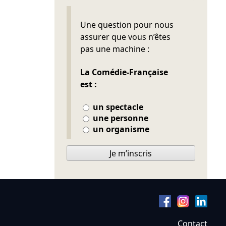
Ne pas remplir
Une question pour nous
assurer que vous n’êtes
pas une machine :
La Comédie-Française
est :
un spectacle
une personne
un organisme
Je m’inscris
Contact