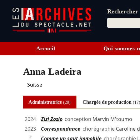
Rechercher d
Accueil
Qui sommes-n
Anna Ladeira
Suisse
Administratrice
Chargée de production
(20)
(17
2024
Zizi Zozio
conception
Marvin M'toumo
2023
Correspondance
chorégraphie
Caroline 
″
Comme un saut immobile
chorégraphie
L