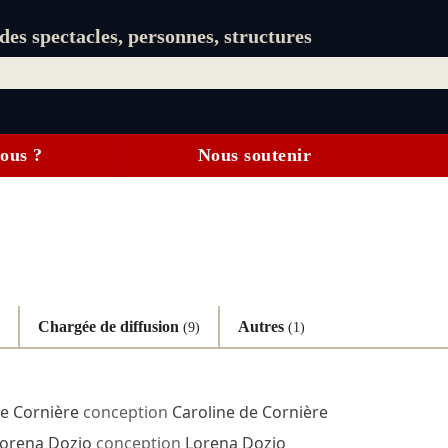
es spectacles, personnes, structures
ous ?
Nous soutenir
Chargée de diffusion
Autres
)
(9)
(1)
de Cornière
conception
Caroline de Cornière
orena Dozio
conception
Lorena Dozio