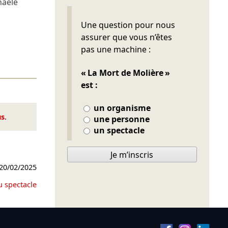
aële
Ne pas remplir
Une question pour nous
assurer que vous n’êtes
pas une machine :
« La Mort de Molière »
est :
un organisme
us
.
une personne
un spectacle
Je m’inscris
20/02/2025
u spectacle