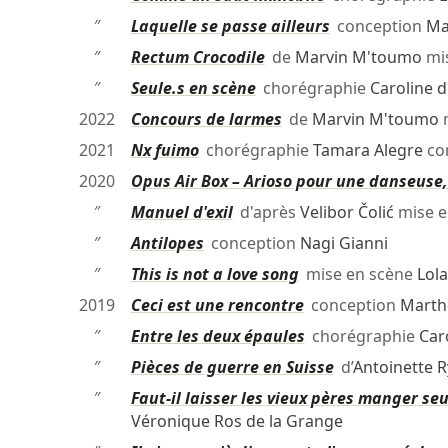
″
Laquelle se passe ailleurs
conception
Ma
″
Rectum Crocodile
de
Marvin M'toumo
mi
″
Seule.s en scène
chorégraphie
Caroline d
2022
Concours de larmes
de
Marvin M'toumo
m
2021
Nx fuimo
chorégraphie
Tamara Alegre
co
2020
Opus Air Box – Arioso pour une danseuse,
″
Manuel d'exil
d'après
Velibor Čolić
mise e
″
Antilopes
conception
Nagi Gianni
″
This is not a love song
mise en scène
Lol
2019
Ceci est une rencontre
conception
Marth
″
Entre les deux épaules
chorégraphie
Car
″
Pièces de guerre en Suisse
d’
Antoinette 
″
Faut-il laisser les vieux pères manger se
Véronique Ros de la Grange