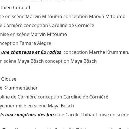
thieu Corajod
se en scène
Marvin M'toumo
conception
Marvin M'toumo
e Cornière
conception
Caroline de Cornière
ise en scène
Marvin M'toumo
nception
Tamara Alegre
 une chanteuse et 62 radios
conception
Marthe Krummena
n scène
Maya Bösch
conception
Maya Bösch
a Giouse
e Krummenacher
oline de Cornière
conception
Caroline de Cornière
Rychner
mise en scène
Maya Bösch
uls aux comptoirs des bars
de
Carole Thibaut
mise en scèn