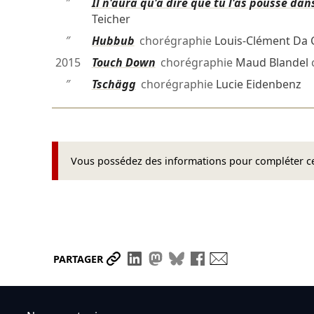
″
Il n'aura qu'à dire que tu l'as poussé dans
Teicher
″
Hubbub
chorégraphie
Louis-Clément Da 
2015
Touch Down
chorégraphie
Maud Blandel
″
Tschägg
chorégraphie
Lucie Eidenbenz
Vous possédez des informations pour compléter cet
Partager le lien
Partager sur LinkedIn
Partager sur Mastodon
Partager sur Bluesky
Partager sur Face
Envoyer par ma
PARTAGER