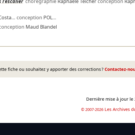
 l'escalier
chorégraphie
Raphaële Teicher
conception
Raph
Costa
… conception
POL
…
conception
Maud Blandel
te fiche ou souhaitez y apporter des corrections ?
Contactez-no
Dernière mise à jour le
Les Archives d
© 2007-2026
book
il