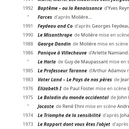
1992
Baptême – ou la Renaissance
d’
Yves Rey
″
Farces
d'après
Molière
…
1991
Feydeau and Co
d'après
Georges Feydea
1990
Le Misanthrope
de
Molière
mise en scèn
1988
George Dandin
de
Molière
mise en scèn
1986
Panique à Villechauve
d’
Arlette Namiand
″
Le Horla
de
Guy de Maupassant
mise en 
1985
Le Professeur Taranne
d’
Arthur Adamov
m
1983
Vater Land – Le Pays de nos pères
de
Jea
1976
Elizabeth I
de
Paul Foster
mise en scène
1975
Le Baladin du monde occidental
de
John 
″
Jocaste
de
René Ehni
mise en scène
André
1974
Le Triomphe de la sensibilité
d'après
Joh
1973
Le Rapport dont vous êtes l'objet
d'aprè