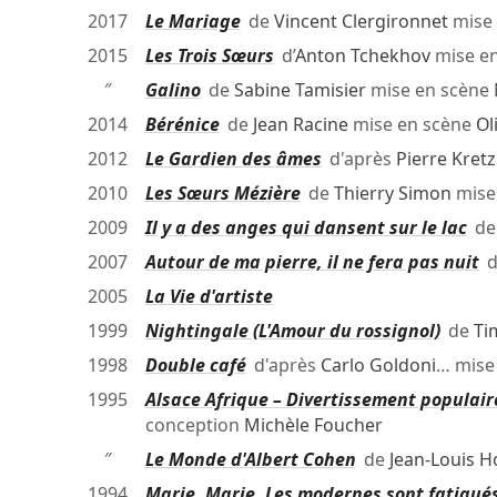
2017
Le Mariage
de
Vincent Clergironnet
mise 
2015
Les Trois Sœurs
d’
Anton Tchekhov
mise e
″
Galino
de
Sabine Tamisier
mise en scène
2014
Bérénice
de
Jean Racine
mise en scène
Ol
2012
Le Gardien des âmes
d'après
Pierre Kretz
2010
Les Sœurs Mézière
de
Thierry Simon
mise
2009
Il y a des anges qui dansent sur le lac
d
2007
Autour de ma pierre, il ne fera pas nuit
d
2005
La Vie d'artiste
1999
Nightingale (L'Amour du rossignol)
de
Ti
1998
Double café
d'après
Carlo Goldoni
… mise
1995
Alsace Afrique – Divertissement populair
conception
Michèle Foucher
″
Le Monde d'Albert Cohen
de
Jean-Louis H
1994
Marie, Marie. Les modernes sont fatigués