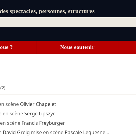
es spectacles, personnes, structures
ous ?
Nous soutenir
s
(2)
en scène
Olivier Chapelet
e en scène
Serge Lipszyc
en scène
Francis Freyburger
e
David Greig
mise en scène
Pascale Lequesne
…