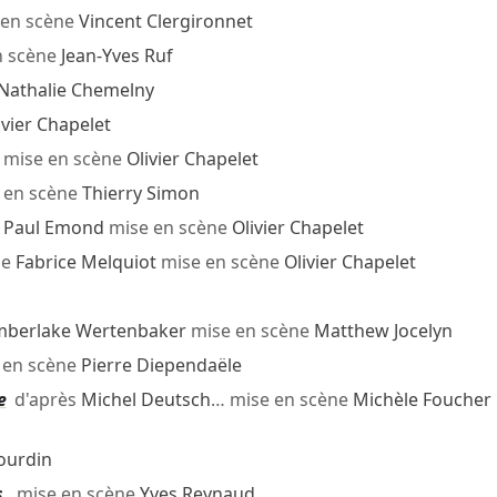
en scène
Vincent Clergironnet
n scène
Jean-Yves Ruf
Nathalie Chemelny
ivier Chapelet
mise en scène
Olivier Chapelet
 en scène
Thierry Simon
e
Paul Emond
mise en scène
Olivier Chapelet
e
Fabrice Melquiot
mise en scène
Olivier Chapelet
mberlake Wertenbaker
mise en scène
Matthew Jocelyn
 en scène
Pierre Diependaële
e
d'après
Michel Deutsch
… mise en scène
Michèle Foucher
ourdin
.
mise en scène
Yves Reynaud