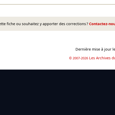
te fiche ou souhaitez y apporter des corrections ?
Contactez-no
Dernière mise à jour l
Les Archives d
© 2007-2026
book
il