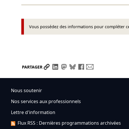
Vous possédez des informations pour compléter cet
Partager le lien
Partager sur LinkedIn
Partager sur Mastodon
Partager sur Bluesky
Partager sur Face
Envoyer par ma
PARTAGER
Nous soutenir
Nos services aux professionnels
Lettre d'information
Flux RSS : Dernières programmations archivées