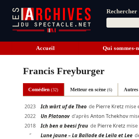
Rechercher d
Accueil
Qui sommes-n
Francis Freyburger
Comédien
Metteur en scène
Autre
(32)
(6)
2023
Ich wàrt uf de Theo
de
Pierre Kretz
mise 
2022
Un Platonov
d'après
Anton Tchekhov
mis
2018
Ich ben a beesi frau
de
Pierre Kretz
mise 
″
Lune jaune – La Ballade de Leila et Lee
d