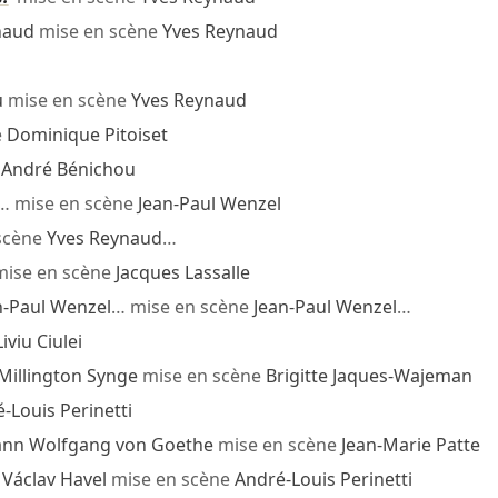
naud
mise en scène
Yves Reynaud
u
mise en scène
Yves Reynaud
e
Dominique Pitoiset
e
André Bénichou
… mise en scène
Jean-Paul Wenzel
scène
Yves Reynaud
…
ise en scène
Jacques Lassalle
n-Paul Wenzel
… mise en scène
Jean-Paul Wenzel
…
Liviu Ciulei
Millington Synge
mise en scène
Brigitte Jaques-Wajeman
-Louis Perinetti
ann Wolfgang von Goethe
mise en scène
Jean-Marie Patte
s
Václav Havel
mise en scène
André-Louis Perinetti