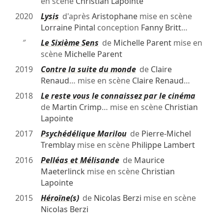
en scène
Christian Lapointe
2020
Lysis
d'après
Aristophane
mise en scène
Lorraine Pintal
conception
Fanny Britt
…
″
Le Sixième Sens
de
Michelle Parent
mise en
scène
Michelle Parent
2019
Contre la suite du monde
de
Claire
Renaud
… mise en scène
Claire Renaud
…
2018
Le reste vous le connaissez par le cinéma
de
Martin Crimp
… mise en scène
Christian
Lapointe
2017
Psychédélique Marilou
de
Pierre-Michel
Tremblay
mise en scène
Philippe Lambert
2016
Pelléas et Mélisande
de
Maurice
Maeterlinck
mise en scène
Christian
Lapointe
2015
Héroïne(s)
de
Nicolas Berzi
mise en scène
Nicolas Berzi