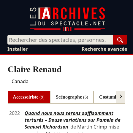
Rech
Installer
Recherche avancée
Claire Renaud
Canada
Accessoiriste
Scénographe
Costumière
(9)
(6)
(3)
2022
Quand nous nous serons suffisamment
torturés – Douze variations sur Pamela de
Samuel Richardson
de
Martin Crimp
mise