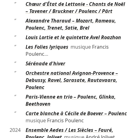
″
Chœur d'État de Lettonie - Chants de Noël
– Tavener / Bruckner / Poulenc / Pärt
″
Alexandre Tharaud – Mozart, Rameau,
Poulenc, Trenet, Satie, Brel
″
Louis Lortie et le quintette Avel Roazhon
″
Les Folies lyriques
musique
Francis
Poulenc
…
″
Sérénade d'hiver
″
Orchestre national Avignon-Provence –
Debussy, Ravel, Sarasate, Rautavaara,
Poulenc
″
Paris-Vienne en trio – Poulenc, Glinka,
Beethoven
″
Carte blanche à Cécile de Boever – Poulenc
musique
Francis Poulenc
2024
Ensemble Aedes / Les Siècles – Fauré,
Poulenc, Jolivet
musique
André Jolivet
…