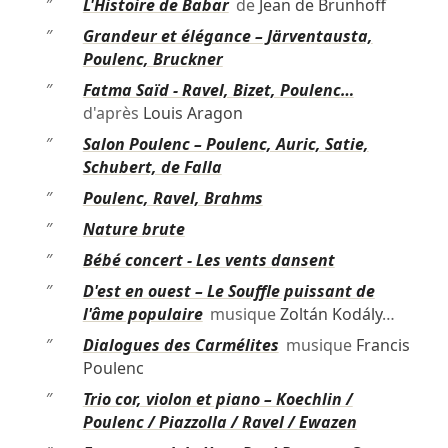
″
L'Histoire de Babar
de
Jean de Brunhoff
″
Grandeur et élégance – Järventausta,
Poulenc, Bruckner
″
Fatma Saïd - Ravel, Bizet, Poulenc…
d'après
Louis Aragon
″
Salon Poulenc – Poulenc, Auric, Satie,
Schubert, de Falla
″
Poulenc, Ravel, Brahms
″
Nature brute
″
Bébé concert - Les vents dansent
″
D'est en ouest – Le Souffle puissant de
l'âme populaire
musique
Zoltán Kodály
…
″
Dialogues des Carmélites
musique
Francis
Poulenc
″
Trio cor, violon et piano – Koechlin /
Poulenc / Piazzolla / Ravel / Ewazen