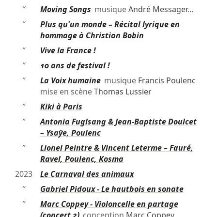
″
Moving Songs
musique
André Messager
…
″
Plus qu'un monde – Récital lyrique en
hommage à Christian Bobin
″
Vive la France !
″
10 ans de festival !
″
La Voix humaine
musique
Francis Poulenc
mise en scène
Thomas Lussier
″
Kiki à Paris
″
Antonia Fuglsang & Jean-Baptiste Doulcet
– Ysaÿe, Poulenc
″
Lionel Peintre & Vincent Leterme – Fauré,
Ravel, Poulenc, Kosma
2023
Le Carnaval des animaux
″
Gabriel Pidoux - Le hautbois en sonate
″
Marc Coppey - Violoncelle en partage
(concert 2)
conception
Marc Coppey