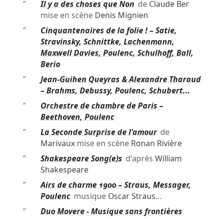
″
Il y a des choses que Non
de
Claude Ber
mise en scène
Denis Mignien
″
Cinquantenaires de la folie ! – Satie,
Stravinsky, Schnittke, Lachenmann,
Maxwell Davies, Poulenc, Schulhoff, Ball,
Berio
″
Jean-Guihen Queyras & Alexandre Tharaud
– Brahms, Debussy, Poulenc, Schubert...
″
Orchestre de chambre de Paris –
Beethoven, Poulenc
″
La Seconde Surprise de l'amour
de
Marivaux
mise en scène
Ronan Rivière
″
Shakespeare Song(e)s
d'après
William
Shakespeare
″
Airs de charme 1900 – Straus, Messager,
Poulenc
musique
Oscar Straus
…
″
Duo Movere - Musique sans frontières