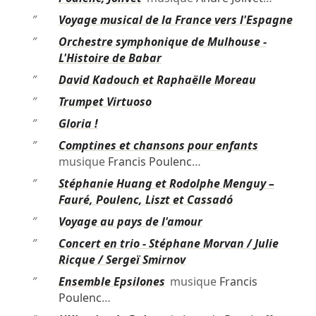
″
Voyage musical de la France vers l'Espagne
″
Orchestre symphonique de Mulhouse -
L'Histoire de Babar
″
David Kadouch et Raphaëlle Moreau
″
Trumpet Virtuoso
″
Gloria !
″
Comptines et chansons pour enfants
musique
Francis Poulenc
…
″
Stéphanie Huang et Rodolphe Menguy –
Fauré, Poulenc, Liszt et Cassadó
″
Voyage au pays de l'amour
″
Concert en trio - Stéphane Morvan / Julie
Ricque / Sergeï Smirnov
″
Ensemble Epsilones
musique
Francis
Poulenc
…