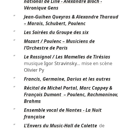
national de Lille - Alexandre Bloch -
Véronique Gens
″
Jean-Guihen Queyras & Alexandre Tharaud
– Marais, Schubert, Poulenc
″
Les Soirées du Groupe des six
″
Mozart / Poulenc – Musiciens de
l’Orchestre de Paris
″
Le Rossignol / Les Mamelles de Tirésias
musique
Igor Stravinsky
… mise en scène
Olivier Py
″
Francis, Germaine, Darius et les autres
″
Récital de Michel Portal, Marc Coppey &
François Dumont – Poulenc, Rachmaninov,
Brahms
″
Ensemble vocal de Nantes - La Nuit
française
″
L'Envers du Music-Hall de Colette
de