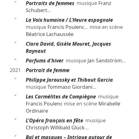
″
Portraits de femmes
musique
Franz
Schubert
…
″
La Voix humaine / L'Heure espagnole
musique
Francis Poulenc
… mise en scène
Béatrice Lachaussée
″
Clara David, Gisèle Mouret, Jacques
Raynaut
″
Parfums d'hiver
musique
Jan Sandström
…
2021
Portrait de femme
″
Philippe Jaroussky et Thibaut Garcia
musique
Tommaso Giordani
…
″
Les Carmélites de Compiègne
musique
Francis Poulenc
mise en scène
Mirabelle
Ordinaire
″
L'Opéra français en fête
musique
Christoph Willibald Gluck
…
″
Bal et masques – Intrigue autour de