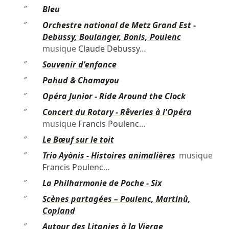
″
Bleu
″
Orchestre national de Metz Grand Est -
Debussy, Boulanger, Bonis, Poulenc
musique
Claude Debussy
…
″
Souvenir d'enfance
″
Pahud & Chamayou
″
Opéra Junior - Ride Around the Clock
″
Concert du Rotary - Rêveries à l'Opéra
musique
Francis Poulenc
…
″
Le Bœuf sur le toit
″
Trio Ayònis - Histoires animalières
musique
Francis Poulenc
…
″
La Philharmonie de Poche - Six
″
Scènes partagées – Poulenc, Martinů,
Copland
″
Autour des Litanies à la Vierge