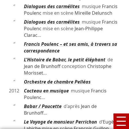
″
Dialogues des carmélites
musique
Francis
Poulenc
mise en scène
Mireille Delunsch
″
Dialogues des carmélites
musique
Francis
Poulenc
mise en scène
Jean-Philippe
Clarac
…
″
Francis Poulenc – et ses amis, à travers sa
correspondance
″
L'Histoire de Babar, le petit éléphant
de
Jean de Brunhoff
conception
Christophe
Morisset
…
″
Orchestre de chambre Pelléas
2012
Cocteau en musique
musique
Francis
Poulenc
…
″
Babar / Poucette
d'après
Jean de
Brunhoff
…
″
Le Voyage de monsieur Perrichon
d’
Eugène
Labiche
mise en scène
François Guillon