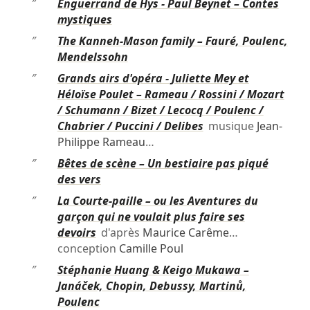
″
Enguerrand de Hys - Paul Beynet – Contes
mystiques
″
The Kanneh-Mason family – Fauré, Poulenc,
Mendelssohn
″
Grands airs d'opéra - Juliette Mey et
Héloïse Poulet – Rameau / Rossini / Mozart
/ Schumann / Bizet / Lecocq / Poulenc /
Chabrier / Puccini / Delibes
musique
Jean-
Philippe Rameau
…
″
Bêtes de scène – Un bestiaire pas piqué
des vers
″
La Courte-paille – ou les Aventures du
garçon qui ne voulait plus faire ses
devoirs
d'après
Maurice Carême
…
conception
Camille Poul
″
Stéphanie Huang & Keigo Mukawa –
Janáček, Chopin, Debussy, Martinů,
Poulenc