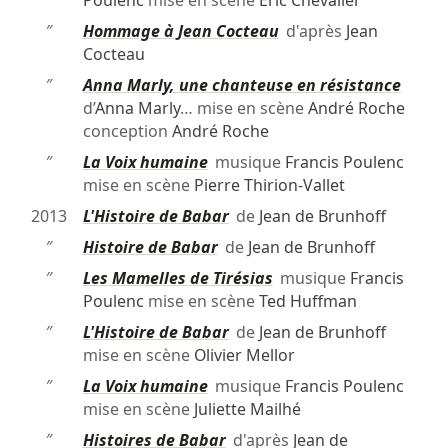
Poulenc
mise en scène
Éric Chevalier
″
Hommage à Jean Cocteau
d'après
Jean
Cocteau
″
Anna Marly, une chanteuse en résistance
d’
Anna Marly
… mise en scène
André Roche
conception
André Roche
″
La Voix humaine
musique
Francis Poulenc
mise en scène
Pierre Thirion-Vallet
2013
L'Histoire de Babar
de
Jean de Brunhoff
″
Histoire de Babar
de
Jean de Brunhoff
″
Les Mamelles de Tirésias
musique
Francis
Poulenc
mise en scène
Ted Huffman
″
L'Histoire de Babar
de
Jean de Brunhoff
mise en scène
Olivier Mellor
″
La Voix humaine
musique
Francis Poulenc
mise en scène
Juliette Mailhé
″
Histoires de Babar
d'après
Jean de