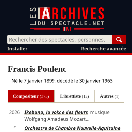
Rech
Installer
Recherche avancée
Francis Poulenc
Né le
7 janvier 1899
, décédé le
30 janvier 1963
Compositeur
Librettiste
Autres
(375)
(12)
(1)
2026
Ikebana, la voix.e des fleurs
musique
Wolfgang Amadeus Mozart
…
″
Orchestre de Chambre Nouvelle-Aquitaine