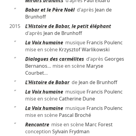
″
Miroirs brûlants
d'après
Paul Éluard
″
Babar et le Père Noël
d'après
Jean de
Brunhoff
2015
L'Histoire de Babar, le petit éléphant
d'après
Jean de Brunhoff
″
La Voix humaine
musique
Francis Poulenc
mise en scène
Krzysztof Warlikowski
″
Dialogues des carmélites
d'après
Georges
Bernanos
… mise en scène
Maryse
Courbet
…
″
L'Histoire de Babar
de
Jean de Brunhoff
″
La Voix humaine
musique
Francis Poulenc
mise en scène
Catherine Dune
″
La Voix humaine
musique
Francis Poulenc
mise en scène
Pascal Broché
″
Rencontre
mise en scène
Marc Forest
conception
Sylvain Frydman