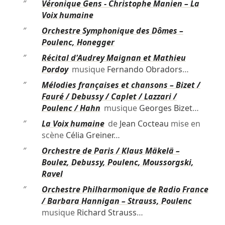
″
Véronique Gens - Christophe Manien – La
Voix humaine
″
Orchestre Symphonique des Dômes –
Poulenc, Honegger
″
Récital d'Audrey Maignan et Mathieu
Pordoy
musique
Fernando Obradors
…
″
Mélodies françaises et chansons – Bizet /
Fauré / Debussy / Caplet / Lazzari /
Poulenc / Hahn
musique
Georges Bizet
…
″
La Voix humaine
de
Jean Cocteau
mise en
scène
Célia Greiner
…
″
Orchestre de Paris / Klaus Mäkelä –
Boulez, Debussy, Poulenc, Moussorgski,
Ravel
″
Orchestre Philharmonique de Radio France
/ Barbara Hannigan – Strauss, Poulenc
musique
Richard Strauss
…