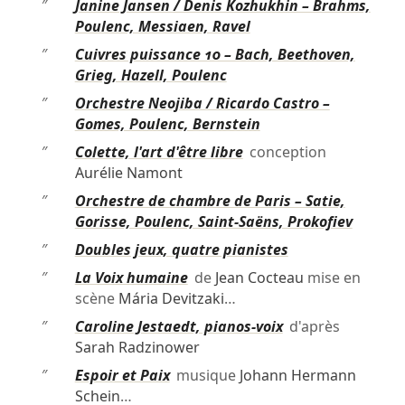
″
Janine Jansen / Denis Kozhukhin – Brahms,
Poulenc, Messiaen, Ravel
″
Cuivres puissance 10 – Bach, Beethoven,
Grieg, Hazell, Poulenc
″
Orchestre Neojiba / Ricardo Castro –
Gomes, Poulenc, Bernstein
″
Colette, l'art d'être libre
conception
Aurélie Namont
″
Orchestre de chambre de Paris – Satie,
Gorisse, Poulenc, Saint-Saëns, Prokofiev
″
Doubles jeux, quatre pianistes
″
La Voix humaine
de
Jean Cocteau
mise en
scène
Mária Devitzaki
…
″
Caroline Jestaedt, pianos-voix
d'après
Sarah Radzinower
″
Espoir et Paix
musique
Johann Hermann
Schein
…