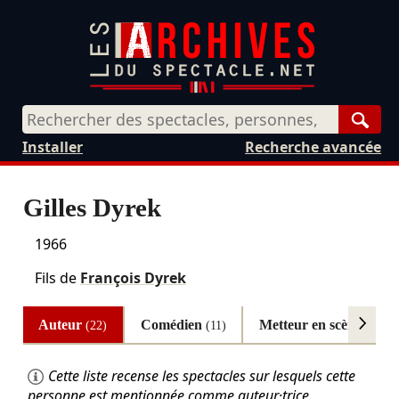
Rech
Installer
Recherche avancée
Gilles Dyrek
1966
Fils de
François Dyrek
Auteur
Comédien
Metteur en scène
(22)
(11)
(7)
Cette liste recense les spectacles sur lesquels cette
personne est mentionnée comme auteur·trice.