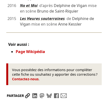
2016
No et Moi
d'après
Delphine de Vigan
mise
en scène
Bruno de Saint-Riquier
2015
Les Heures souterraines
de
Delphine de
Vigan
mise en scène
Anne Kessler
Voir aussi :
Page Wikipédia
Vous possédez des informations pour compléter
cette fiche ou souhaitez y apporter des corrections ?
Contactez-nous
.
Partager le lien
Partager sur LinkedIn
Partager sur Mastodon
Partager sur Bluesky
Partager sur Facebook
Envoyer par mail
PARTAGER