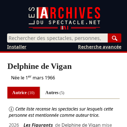
Rech
Installer
Recherche avancée
Delphine de Vigan
er
Née le
1
mars 1966
Autrice
Autres
(10)
(5)
Cette liste recense les spectacles sur lesquels cette
personne est mentionnée comme auteur·trice.
2026
Les Figurants
de
Delphine de Vigan
mise