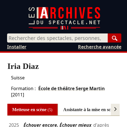
Rech
Installer
Recherche avancée
Iria Diaz
Suisse
Formation :
École de théâtre Serge Martin
[2011]
Metteuse en scène
Assistante à la mise en scène
(5)
(3)
2025
Échouer encore. Échouer mieux
d'après