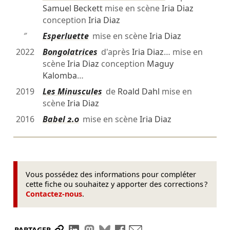
Samuel Beckett
mise en scène
Iria Diaz
conception
Iria Diaz
″
Esperluette
mise en scène
Iria Diaz
2022
Bongolatrices
d'après
Iria Diaz
… mise en
scène
Iria Diaz
conception
Maguy
Kalomba
…
2019
Les Minuscules
de
Roald Dahl
mise en
scène
Iria Diaz
2016
Babel 2.0
mise en scène
Iria Diaz
Vous possédez des informations pour compléter
cette fiche ou souhaitez y apporter des corrections ?
Contactez-nous
.
Partager le lien
Partager sur LinkedIn
Partager sur Mastodon
Partager sur Bluesky
Partager sur Facebook
Envoyer par mail
PARTAGER