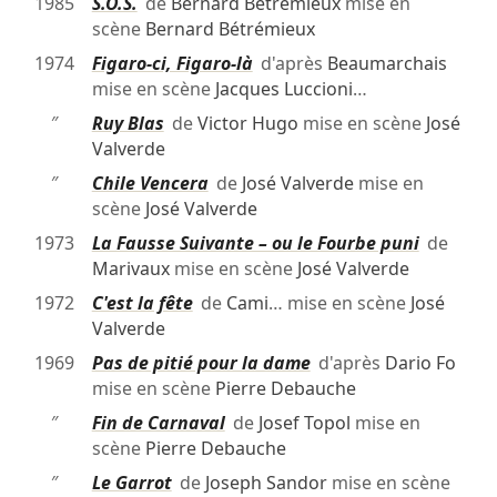
1985
S.O.S.
de
Bernard Bétrémieux
mise en
scène
Bernard Bétrémieux
1974
Figaro-ci, Figaro-là
d'après
Beaumarchais
mise en scène
Jacques Luccioni
…
″
Ruy Blas
de
Victor Hugo
mise en scène
José
Valverde
″
Chile Vencera
de
José Valverde
mise en
scène
José Valverde
1973
La Fausse Suivante – ou le Fourbe puni
de
Marivaux
mise en scène
José Valverde
1972
C'est la fête
de
Cami
… mise en scène
José
Valverde
1969
Pas de pitié pour la dame
d'après
Dario Fo
mise en scène
Pierre Debauche
″
Fin de Carnaval
de
Josef Topol
mise en
scène
Pierre Debauche
″
Le Garrot
de
Joseph Sandor
mise en scène