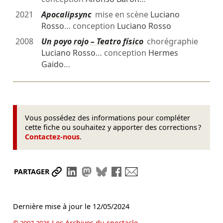
2021
Apocalipsync
mise en scène
Luciano
Rosso
… conception
Luciano Rosso
2008
Un poyo rojo – Teatro físico
chorégraphie
Luciano Rosso
… conception
Hermes
Gaido
…
Vous possédez des informations pour compléter
cette fiche ou souhaitez y apporter des corrections ?
Contactez-nous
.
Partager le lien
Partager sur LinkedIn
Partager sur Mastodon
Partager sur Bluesky
Partager sur Facebook
Envoyer par mail
PARTAGER
Dernière mise à jour le
12/05/2024
Les Archives du spectacle