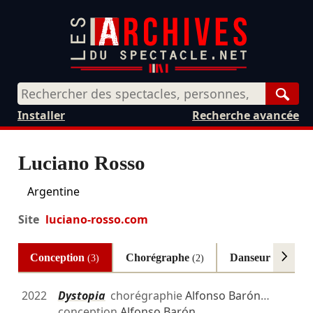
Rech
Installer
Recherche avancée
Luciano Rosso
Argentine
Site
luciano-rosso.com
Conception
Chorégraphe
Danseur
(3)
(2)
(2)
2022
Dystopia
chorégraphie
Alfonso Barón
…
conception
Alfonso Barón
…