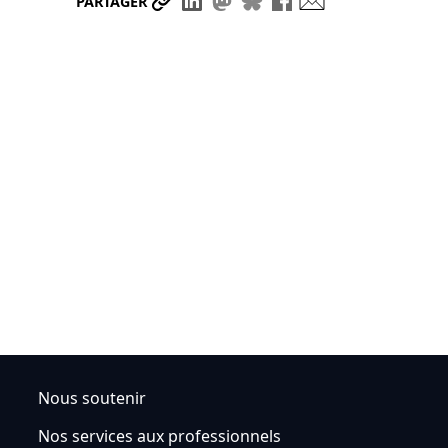
Partager le lien
Partager sur LinkedIn
Partager sur Mastodon
Partager sur Bluesky
Partager sur Face
Envoyer par ma
PARTAGER
Nous soutenir
Nos services aux professionnels