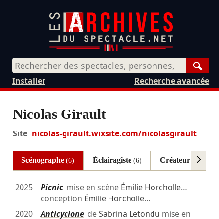
Rech
Installer
Recherche avancée
Nicolas Girault
Site
nicolas-girault.wixsite.com/nicolasgirault
Scénographe
Éclairagiste
Créateur son
(6)
(6)
(5)
2025
Picnic
mise en scène
Émilie Horcholle
…
conception
Émilie Horcholle
…
2020
Anticyclone
de
Sabrina Letondu
mise en