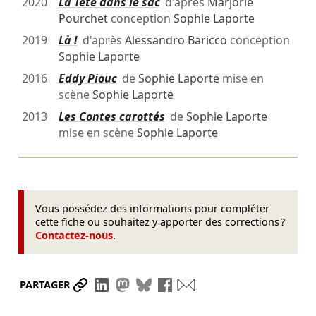
2020
La Tête dans le sac
d'après
Marjorie
Pourchet
conception
Sophie Laporte
2019
Là !
d'après
Alessandro Baricco
conception
Sophie Laporte
2016
Eddy Piouc
de
Sophie Laporte
mise en
scène
Sophie Laporte
2013
Les Contes carottés
de
Sophie Laporte
mise en scène
Sophie Laporte
Vous possédez des informations pour compléter
cette fiche ou souhaitez y apporter des corrections ?
Contactez-nous
.
Partager le lien
Partager sur LinkedIn
Partager sur Mastodon
Partager sur Bluesky
Partager sur Facebook
Envoyer par mail
PARTAGER