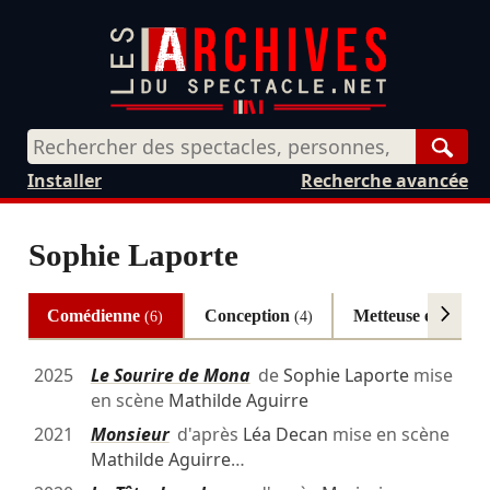
Rech
Installer
Recherche avancée
Sophie Laporte
Comédienne
Conception
Metteuse en scèn
(6)
(4)
2025
Le Sourire de Mona
de
Sophie Laporte
mise
en scène
Mathilde Aguirre
2021
Monsieur
d'après
Léa Decan
mise en scène
Mathilde Aguirre
…