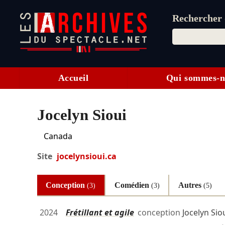
Rechercher d
Accueil
Qui sommes-n
Jocelyn Sioui
Canada
Site
jocelynsioui.ca
Conception
Comédien
Autres
(3)
(3)
(5)
2024
Frétillant et agile
conception
Jocelyn Sio