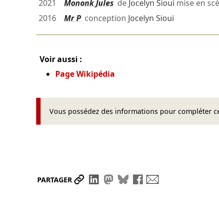
2021
Mononk Jules
de
Jocelyn Sioui
mise en sc
2016
Mr P
conception
Jocelyn Sioui
Voir aussi :
Page Wikipédia
Vous possédez des informations pour compléter cet
Partager le lien
Partager sur LinkedIn
Partager sur Mastodon
Partager sur Bluesky
Partager sur Face
Envoyer par ma
PARTAGER