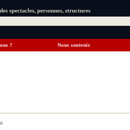
es spectacles, personnes, structures
ous ?
Nous soutenir
ui