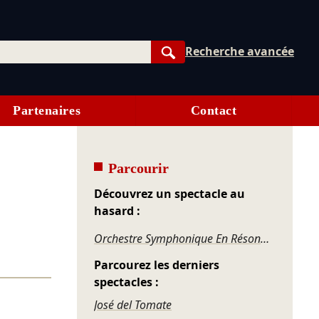
Recherche avancée
Rechercher
Partenaires
Contact
Parcourir
Découvrez un spectacle au
hasard :
Orchestre Symphonique En Résonance – Mozart, Beethoven
Parcourez les derniers
spectacles :
José del Tomate