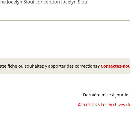
ène
Jocelyn Sioui
conception
Jocelyn Sioui
te fiche ou souhaitez y apporter des corrections ?
Contactez-no
Dernière mise à jour le
Les Archives d
© 2007-2026
book
il