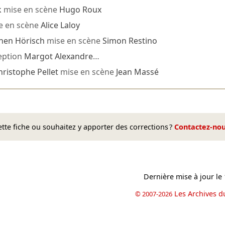
k
mise en scène
Hugo Roux
e en scène
Alice Laloy
hen Hörisch
mise en scène
Simon Restino
eption
Margot Alexandre
…
hristophe Pellet
mise en scène
Jean Massé
te fiche ou souhaitez y apporter des corrections ?
Contactez-no
Dernière mise à jour le
Les Archives d
© 2007-2026
book
il