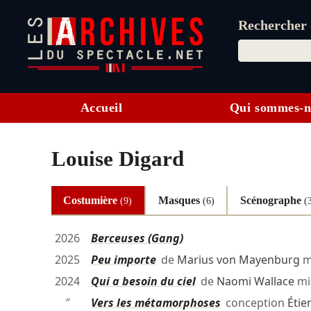
Rechercher d
Accueil
Qui sommes-n
Louise Digard
Costumière
Masques
Scénographe
(9)
(6)
(
2026
Berceuses (Gang)
2025
Peu importe
de
Marius von Mayenburg
m
2024
Qui a besoin du ciel
de
Naomi Wallace
mi
″
Vers les métamorphoses
conception
Étie