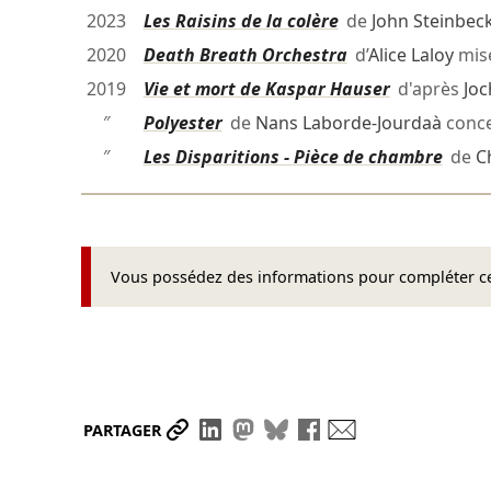
2023
Les Raisins de la colère
de
John Steinbec
2020
Death Breath Orchestra
d’
Alice Laloy
mis
2019
Vie et mort de Kaspar Hauser
d'après
Joc
″
Polyester
de
Nans Laborde-Jourdaà
conc
″
Les Disparitions - Pièce de chambre
de
C
Vous possédez des informations pour compléter cet
Partager le lien
Partager sur LinkedIn
Partager sur Mastodon
Partager sur Bluesky
Partager sur Face
Envoyer par ma
PARTAGER