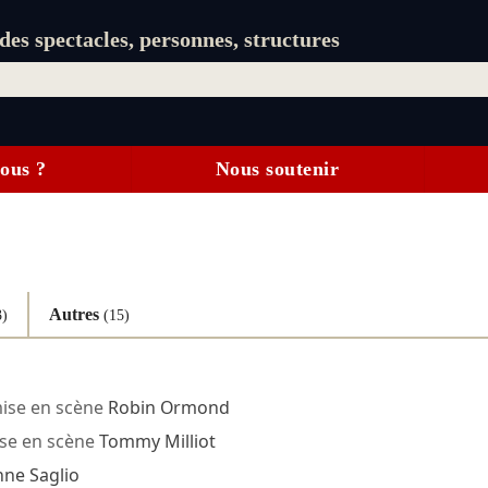
es spectacles, personnes, structures
ous ?
Nous soutenir
Autres
3)
(15)
ise en scène
Robin Ormond
se en scène
Tommy Milliot
nne Saglio